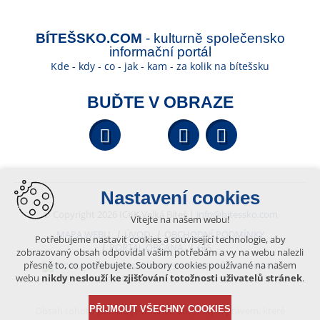
BÍTEŠSKO.COM
- kulturně společensko
informační portál
Kde - kdy - co - jak - kam - za kolik na bítešsku
BUĎTE V OBRAZE
Facebook
YouTube
Wikipedi
Nastavení cookies
© Copyright 2026 ICKK Velká Bíteš |
info@bitessko.com
Vítejte na našem webu!
MAPA WEBU
ÚVOD
OBCHODNÍ PODMÍNKY
Potřebujeme nastavit cookies a související technologie, aby
PORTÁL OBČANA
GIS
zobrazovaný obsah odpovídal vašim potřebám a vy na webu nalezli
přesně to, co potřebujete. Soubory cookies používané na našem
VYTVOŘENO V XART.CZ
webu
nikdy neslouží ke zjišťování totožnosti uživatelů stránek
.
PŘIJMOUT VŠECHNY COOKIES
Obsah tohoto portálu je chráněn autorským právem, které