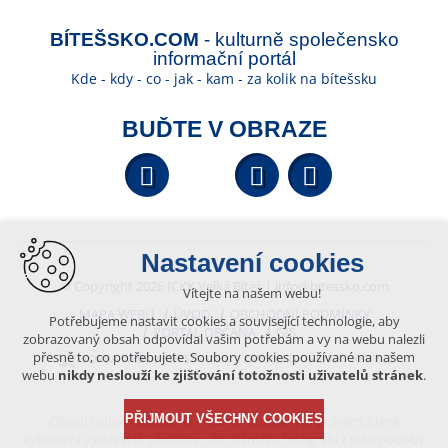
BÍTEŠSKO.COM
- kulturně společensko
informační portál
Kde - kdy - co - jak - kam - za kolik na bítešsku
BUĎTE V OBRAZE
Facebook
YouTube
Wikipedi
Nastavení cookies
© Copyright 2026 ICKK Velká Bíteš |
info@bitessko.com
Vítejte na našem webu!
MAPA WEBU
ÚVOD
OBCHODNÍ PODMÍNKY
Potřebujeme nastavit cookies a související technologie, aby
PORTÁL OBČANA
GIS
zobrazovaný obsah odpovídal vašim potřebám a vy na webu nalezli
přesně to, co potřebujete. Soubory cookies používané na našem
VYTVOŘENO V XART.CZ
webu
nikdy neslouží ke zjišťování totožnosti uživatelů stránek
.
PŘIJMOUT VŠECHNY COOKIES
Obsah tohoto portálu je chráněn autorským právem, které
vykonává vydavatel. Jakékoliv užití článků a fotografií z této podoby