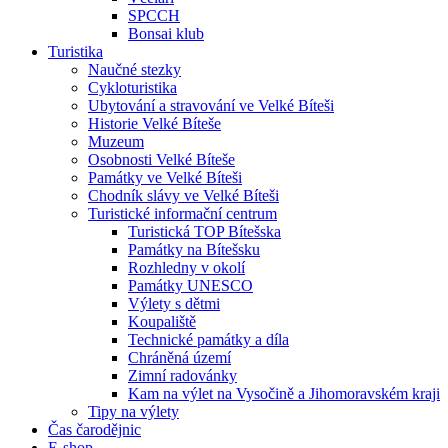
SPCCH
Bonsai klub
Turistika
Naučné stezky
Cykloturistika
Ubytování a stravování ve Velké Bíteši
Historie Velké Bíteše
Muzeum
Osobnosti Velké Bíteše
Památky ve Velké Bíteši
Chodník slávy ve Velké Bíteši
Turistické informační centrum
Turistická TOP Bítešska
Památky na Bítešsku
Rozhledny v okolí
Památky UNESCO
Výlety s dětmi
Koupaliště
Technické památky a díla
Chráněná území
Zimní radovánky
Kam na výlet na Vysočině a Jihomoravském kraji
Tipy na výlety
Čas čarodějnic
E-shop