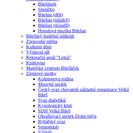
Bítešánek
Sluníčko
Bítešan (děti)
Bítešan (mládež)
Bítešan (dospělí)
Houslová muzika Bítešan
Bítešský hudební půlkruh
Zpravodaj města
Kulturní dům
Výstavní síň
Rekreační areál "Letná"
Knihovna
Mateřské centrum Bítešáček
Zájmové spolky
Kolpingova rodina
Muzejní spolek
Český svaz chovatelů základní organizace Velká
Bíteš
Svaz diabetiků
Kynologický klub
SDH Velká Bíteš
Okrašlovací spolek Dolní mlýn
Rybářský svaz
Seniorklub
Včelaři