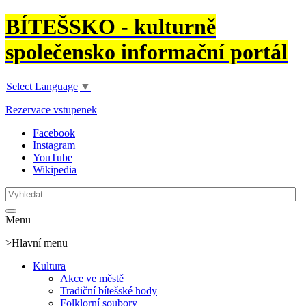
BÍTEŠSKO - kulturně
společensko informační portál
Select Language
▼
Rezervace vstupenek
Facebook
Instagram
YouTube
Wikipedia
Menu
>Hlavní menu
Kultura
Akce ve městě
Tradiční bítešské hody
Folklorní soubory