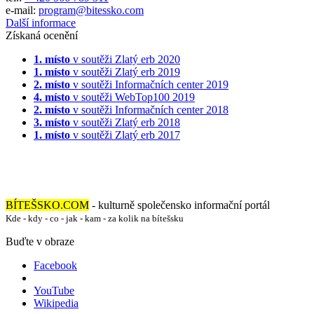
e-mail:
program@bitessko.com
Další informace
Získaná ocenění
1. místo
v soutěži
Zlatý erb 2020
1. místo
v soutěži
Zlatý erb 2019
2. místo
v soutěži
Informačních center 2019
4. místo
v soutěži
WebTop100 2019
2. místo
v soutěži
Informačních center 2018
3. místo
v soutěži
Zlatý erb 2018
1. místo
v soutěži
Zlatý erb 2017
BÍTEŠSKO.COM
- kulturně společensko informační portál
Kde - kdy - co - jak - kam - za kolik na bítešsku
Buďte v obraze
Facebook
YouTube
Wikipedia