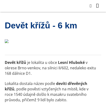
Devět křížů - 6 km
Devět křížů
je lokalita u obce
Lesní Hluboké
v
okrese Brno-venkov, na silnici II/602, nedaleko exitu
168 dálnice D1.
Lokalita dostala název podle
devíti dřevěných
křížů
, podle pověsti vztyčených na místě, kde v
roce 1540 údajně došlo k masakru svatebního
průvodu, přičemž 9 lidí bylo zabito.