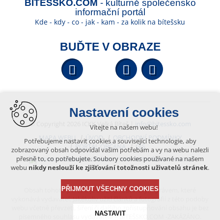
BÍTEŠSKO.COM
- kulturně společensko
informační portál
Kde - kdy - co - jak - kam - za kolik na bítešsku
BUĎTE V OBRAZE
Facebook
YouTube
Wikipedi
Nastavení cookies
© Copyright 2026 ICKK Velká Bíteš |
info@bitessko.com
Vítejte na našem webu!
MAPA WEBU
ÚVOD
OBCHODNÍ PODMÍNKY
Potřebujeme nastavit cookies a související technologie, aby
PORTÁL OBČANA
GIS
zobrazovaný obsah odpovídal vašim potřebám a vy na webu nalezli
přesně to, co potřebujete. Soubory cookies používané na našem
VYTVOŘENO V XART.CZ
webu
nikdy neslouží ke zjišťování totožnosti uživatelů stránek
.
PŘIJMOUT VŠECHNY COOKIES
Obsah tohoto portálu je chráněn autorským právem, které
vykonává vydavatel. Jakékoliv užití článků a fotografií z této podoby
webu včetně převzetí, šíření či dalšího zpřístupňování obsahu je bez
NASTAVIT
písemného souhlasu vydavatele – BÍTEŠSKO.COM -ZAKÁZÁNO.