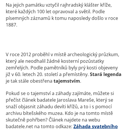
Na jejich památku vztyčil rajhradský klášter kříže,
které každých 100 let opravoval a světil. Podle
písemných záznamů k tomu naposledy došlo v roce
1887.
V roce 2012 proběhl v místě archeologický průzkum,
který ale neodhalil žádné kosterní pozůstatky
zemřelých. Podle pamětníků byly prý kosti objeveny
již v 60. letech 20. století a přemístěny.
Stará legenda
je tak stále obestřena
tajemstvím
.
Pokud se o tajemství a záhady zajímáte, můžete si
přečíst článek badatele Jaroslava Mareše, který se
snaží objasnit záhadu devíti křížů, a to i s pomocí
archivu bítešského muzea. Kdo je na tomto místě
skutečně pohřben? Článek najdete na webu
badatele.net na tomto odkaze:
Záhada svatebního