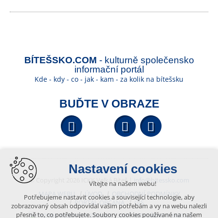
BÍTEŠSKO.COM
- kulturně společensko
informační portál
Kde - kdy - co - jak - kam - za kolik na bítešsku
BUĎTE V OBRAZE
Facebook
YouTube
Wikipedi
Nastavení cookies
© Copyright 2026 ICKK Velká Bíteš |
info@bitessko.com
Vítejte na našem webu!
MAPA WEBU
ÚVOD
OBCHODNÍ PODMÍNKY
Potřebujeme nastavit cookies a související technologie, aby
PORTÁL OBČANA
GIS
zobrazovaný obsah odpovídal vašim potřebám a vy na webu nalezli
přesně to, co potřebujete. Soubory cookies používané na našem
VYTVOŘENO V XART.CZ