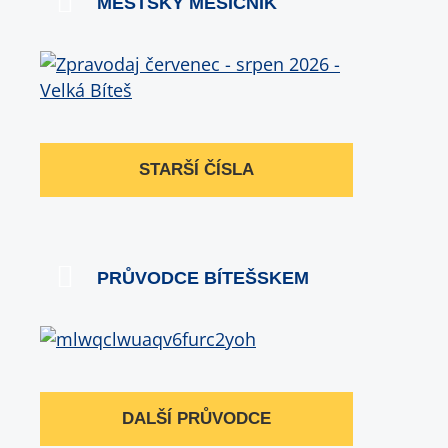
MĚSTSKÝ MĚSÍČNÍK
STARŠÍ ČÍSLA
PRŮVODCE BÍTEŠSKEM
DALŠÍ PRŮVODCE