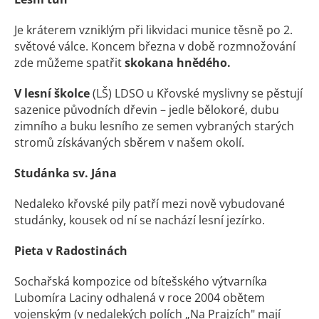
Je kráterem vzniklým při likvidaci munice těsně po 2.
světové válce. Koncem března v době rozmnožování
zde můžeme spatřit
skokana hnědého.
V lesní školce
(LŠ) LDSO u Křovské myslivny se pěstují
sazenice původních dřevin – jedle bělokoré, dubu
zimního a buku lesního ze semen vybraných starých
stromů získávaných sběrem v našem okolí.
Studánka sv. Jána
Nedaleko křovské pily patří mezi nově vybudované
studánky, kousek od ní se nachází lesní jezírko.
Pieta v Radostinách
Sochařská kompozice od bítešského výtvarníka
Lubomíra Laciny odhalená v roce 2004 obětem
vojenským (v nedalekých polích „Na Prajzích" mají