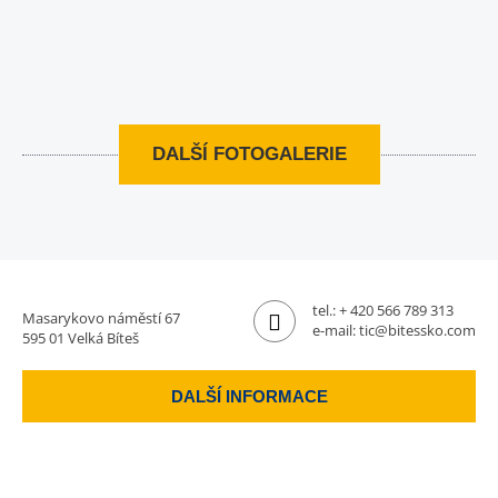
DALŠÍ FOTOGALERIE
tel.:
+ 420 566 789 313
Masarykovo náměstí 67
e-mail:
tic@bitessko.com
595 01 Velká Bíteš
DALŠÍ INFORMACE