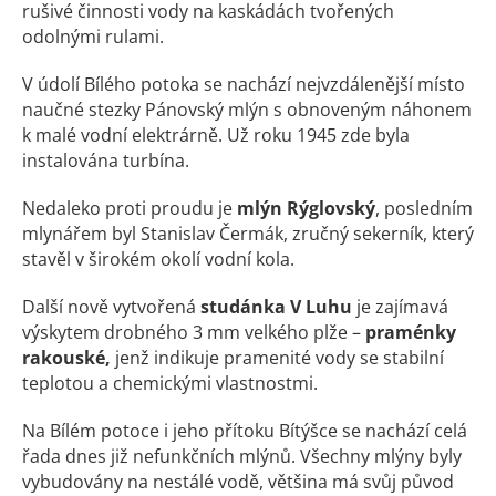
rušivé činnosti vody na kaskádách tvořených
odolnými rulami.
V údolí Bílého potoka se nachází nejvzdálenější místo
naučné stezky Pánovský mlýn s obnoveným náhonem
k malé vodní elektrárně. Už roku 1945 zde byla
instalována turbína.
Nedaleko proti proudu je
mlýn Rýglovský
, posledním
mlynářem byl Stanislav Čermák, zručný sekerník, který
stavěl v širokém okolí vodní kola.
Další nově vytvořená
studánka V Luhu
je zajímavá
výskytem drobného 3 mm velkého plže –
praménky
rakouské,
jenž indikuje pramenité vody se stabilní
teplotou a chemickými vlastnostmi.
Na Bílém potoce i jeho přítoku Bítýšce se nachází celá
řada dnes již nefunkčních mlýnů. Všechny mlýny byly
vybudovány na nestálé vodě, většina má svůj původ