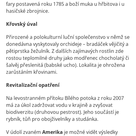
fary postavená roku 1785 a boží muka u hřbitova i u
hasičské zbrojnice.
Křovský úval
Přirozené a polokulturní luční společenstvo v němž se
donedávna vyskytovaly orchideje – bradáček vějičitý a
pětiprstka žežulník. Z dalších zajímavých rostlin zde
rostou teplomilné druhy jako modřenec chocholatý či
šalvěj přeslenitá (babské ucho). Lokalita je ohrožena
zarůstáním křovinami.
Revitalizační opatření
Na levostranném přítoku Bílého potoka z roku 2007
má za úkol zadržovat vodu v krajině a zvyšovat
biodiverzitu (druhovou pestrost). Jeho součástí je
rybník, tůň pro obojživelníky a studánka.
V údolí zvaném
Amerika
je možné vidět výsledky