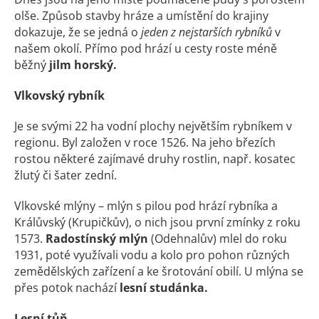
olše. Způsob stavby hráze a umístění do krajiny
dokazuje, že se jedná o
jeden z nejstarších rybníků
v
našem okolí. Přímo pod hrází u cesty roste méně
běžný
jilm horský.
Vlkovský rybník
Je se svými 22 ha vodní plochy největším rybníkem v
regionu. Byl založen v roce 1526. Na jeho březích
rostou některé zajímavé druhy rostlin, např. kosatec
žlutý či šater zední.
Vlkovské mlýny – mlýn s pilou pod hrází rybníka a
Králůvský (Krupičkův), o nich jsou první zmínky z roku
1573.
Radostínský mlýn
(Odehnalův) mlel do roku
1931, poté využívali vodu a kolo pro pohon různých
zemědělských zařízení a ke šrotování obilí. U mlýna se
přes potok nachází
lesní studánka.
Lesní tůň