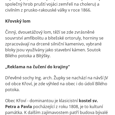
společný hrob pruští vojáci zemřelí na choleru) a
civilním z prusko-rakouské války v roce 1866.
Křovský lom
Činný, dvouetážový lom, těží se zde zvrásněné
souvrství amfibolitu a bítešské ortoruly, horniny se
zpracovávají na drcené silniční kamenivo, vybrané
bloky jsou využívány jako stavební kámen. Soutok
Bílého potoka a Bítýšky.
„Reklama na čučení do krajiny"
Dřevěné sochy Ing. arch. Župky se nachází na návší JV
od obce Křoví, je zde výhled na obec i do údolí Bílého
potoka.
Obec Křoví - dominantou je klasicistní
kostel sv.
Petra a Pavla
pocházející z roku 1808, je to kultuní
památka. K dalším zajímavostem patří budova bývalé