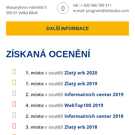
tel.:
+ 420 566 789 311
Masarykovo náměstí 5
e-mail:
program@bitessko.com
595 01 Velká Bíteš
DALŠÍ INFORMACE
ZÍSKANÁ OCENĚNÍ
1. místo
v soutěži
Zlatý erb 2020
1. místo
v soutěži
Zlatý erb 2019
2. místo
v soutěži
Informačních center 2019
4. místo
v soutěži
WebTop100 2019
2. místo
v soutěži
Informačních center 2018
3. místo
v soutěži
Zlatý erb 2018