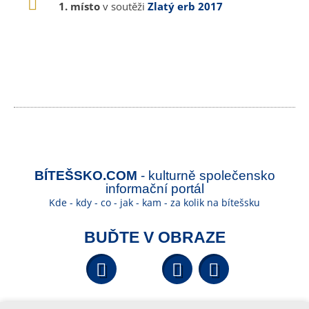
1. místo
v soutěži
Zlatý erb 2017
BÍTEŠSKO.COM
- kulturně společensko
informační portál
Kde - kdy - co - jak - kam - za kolik na bítešsku
BUĎTE V OBRAZE
Facebook
YouTube
Wikipedi