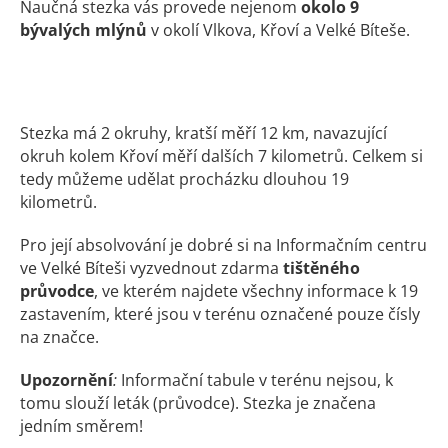
Naučná stezka vás provede nejenom
okolo 9
bývalých mlýnů
v okolí Vlkova, Křoví a Velké Bíteše.
Stezka má 2 okruhy, kratší měří 12 km, navazující
okruh kolem Křoví měří dalších 7 kilometrů. Celkem si
tedy můžeme udělat procházku dlouhou 19
kilometrů.
Pro její absolvování je dobré si na Informačním centru
ve Velké Bíteši vyzvednout zdarma
tištěného
průvodce
, ve kterém najdete všechny informace k 19
zastavením, které jsou v terénu označené pouze čísly
na značce.
Upozornění
:
Informační tabule v terénu nejsou, k
tomu slouží leták (průvodce). Stezka je značena
jedním směrem!