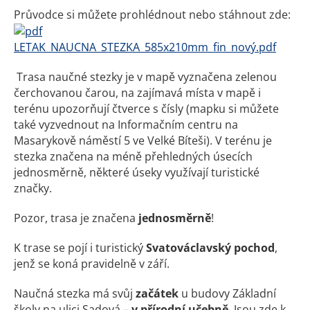
Průvodce si můžete prohlédnout nebo stáhnout zde:
LETAK_NAUCNA_STEZKA_585x210mm_fin_nový.pdf
Trasa naučné stezky je v mapě vyznačena zelenou
čerchovanou čarou, na zajímavá místa v mapě i
terénu upozorňují čtverce s čísly (mapku si můžete
také vyzvednout na Informačním centru na
Masarykově náměstí 5 ve Velké Bíteši). V terénu je
stezka značena na méně přehledných úsecích
jednosměrně, některé úseky využívají turistické
značky.
Pozor, trasa je značena
jednosměrně
!
K trase se pojí i turistický
Svatováclavský pochod
,
jenž se koná pravidelně v září.
Naučná stezka má svůj
začátek
u budovy Základní
školy na ulici Sadová –
v přírodní učebně
. Jsou zde k