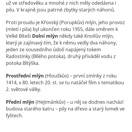
už ve středověku a mnohé z nich měly odedávna i
pilu. V krajině jsou patrné zbytky starých náhonů.
Proti proudu je Křovský (Porupkův) mlýn, jeho provoz
(mletí i pila) byl ukončen roku 1955, dále směrem k
Velké Bíteši
Dolní mlýn
někdy také Knollův mlýn,
který je zajímavý tím, že k němu vedly dva náhony,
jeden ze sousedního údolí napájený tokem
Radostínky (Bílého potoka), druhý přiváděl vodu z
potoka Bítýška.
Prostřední mlýn
(Hlouškův) – první zmínky z roku
1414, v 80. letech 20. st. se tu natáčel film s tematikou
2. světové války.
Přední mlýn
(Hejtmánkův) – u něj se dodnes nachází
budova starého katru – pily na dřevo a starý lomek ve
fylitech.