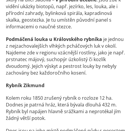
vidění ukázky biotopů, např. jezírko, les, louka, ale i
přírodní zahrady, bylinková spirála, kapradinová
skalka, geostezka. Je tu umístěn původní panel s
informacemi o naučné stezce.
Podmáčená louka u Královského rybníka
je jednou
z nejzachovalejších vlhkých pcháčových luk v okolí.
Najdeme zde v regionu vzácnější rostliny, jako je např.
prstnatec májový, suchopýr úzkolistý či kozlík
dvoudomý. Jejich výskyt a pestrost louky by nebyly
zachovány bez každoročního kosení.
Rybník Zikmund
Kolem roku 1850 zrušený rybník o rozloze 12 ha.
Dodnes je patrná hráz, která bývala dlouhá 432 m.
Rybník byl napájen hlavně srážkami a neprotékal jím
žádný větší potok.
Dnes jsou na jeho místě podmáčené půdy s porostem