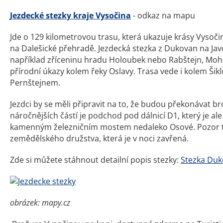
Jezdecké stezky kraje Vysočina
- odkaz na mapu
Jde o 129 kilometrovou trasu, která ukazuje krásy Vysoč
na Dalešické přehradě. Jezdecká stezka z Dukovan na Jav
například zříceninu hradu Holoubek nebo Rabštejn, Mohels
přírodní úkazy kolem řeky Oslavy. Trasa vede i kolem Šikl
Pernštejnem.
Jezdci by se měli připravit na to, že budou překonávat 
náročnějších částí je podchod pod dálnicí D1, který je a
kamenným železničním mostem nedaleko Osové. Pozor 
zemědělského družstva, která je v noci zavřená.
Zde si můžete stáhnout detailní popis stezky:
Stezka Duk
obrázek: mapy.cz