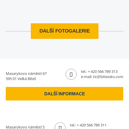
DALŠÍ FOTOGALERIE
tel.:
+ 420 566 789 313
Masarykovo náměstí 67
e-mail:
tic@bitessko.com
595 01 Velká Bíteš
DALŠÍ INFORMACE
tel.:
+ 420 566 789 311
Masarykovo náměstí 5