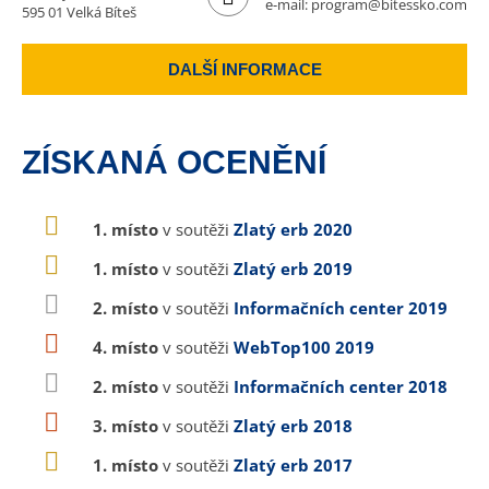
e-mail:
program@bitessko.com
595 01 Velká Bíteš
DALŠÍ INFORMACE
ZÍSKANÁ OCENĚNÍ
1. místo
v soutěži
Zlatý erb 2020
1. místo
v soutěži
Zlatý erb 2019
2. místo
v soutěži
Informačních center 2019
4. místo
v soutěži
WebTop100 2019
2. místo
v soutěži
Informačních center 2018
3. místo
v soutěži
Zlatý erb 2018
1. místo
v soutěži
Zlatý erb 2017