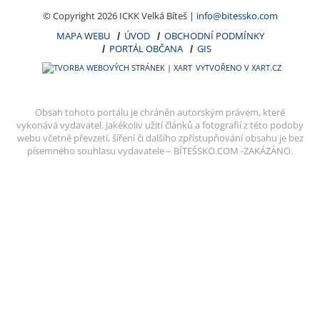
© Copyright 2026 ICKK Velká Bíteš |
info@bitessko.com
MAPA WEBU
ÚVOD
OBCHODNÍ PODMÍNKY
PORTÁL OBČANA
GIS
VYTVOŘENO V XART.CZ
Obsah tohoto portálu je chráněn autorským právem, které
vykonává vydavatel. Jakékoliv užití článků a fotografií z této podoby
webu včetně převzetí, šíření či dalšího zpřístupňování obsahu je bez
písemného souhlasu vydavatele – BÍTEŠSKO.COM -ZAKÁZÁNO.