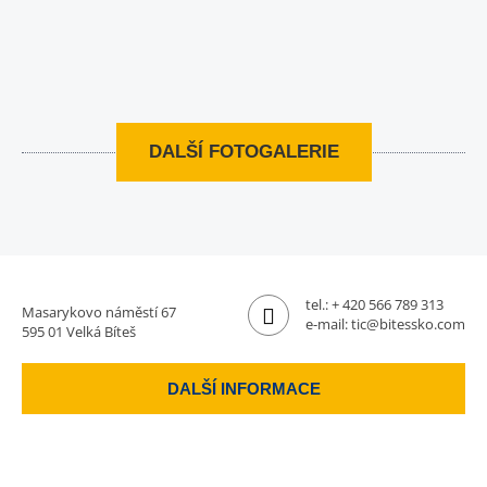
DALŠÍ FOTOGALERIE
tel.:
+ 420 566 789 313
Masarykovo náměstí 67
e-mail:
tic@bitessko.com
595 01 Velká Bíteš
DALŠÍ INFORMACE