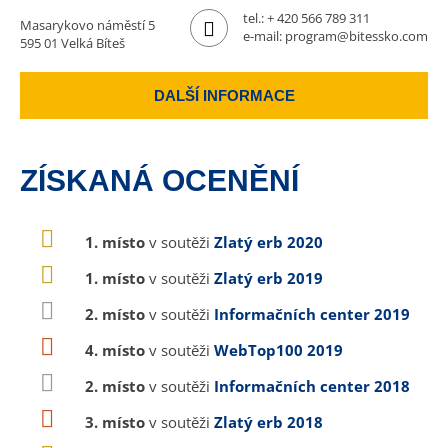
tel.:
+ 420 566 789 311
Masarykovo náměstí 5
e-mail:
program@bitessko.com
595 01 Velká Bíteš
DALŠÍ INFORMACE
ZÍSKANÁ OCENĚNÍ
1. místo
v soutěži
Zlatý erb 2020
1. místo
v soutěži
Zlatý erb 2019
2. místo
v soutěži
Informačních center 2019
4. místo
v soutěži
WebTop100 2019
2. místo
v soutěži
Informačních center 2018
3. místo
v soutěži
Zlatý erb 2018