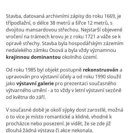
Stavba, datovaná archivními zápisy do roku 1669, je
třípodlažní, o délce 38 metrů a šířce 12 metrů, s
dvojitou mansardovou střechou. Nejstarší objevené
vročení na trámech krovu je z roku 1721 a váže se k
opravě střechy. Stavba byla hospodářským zázemím
nedalekého zámku Osová a byla vždy významnou
krajinnou dominantou
okolního území.
Od roku 1985 byl objekt postupně
rekonstruován
a
upravován pro výstavní účely a od roku 1990 sloužil
jako
výstavní galerie
pro prezentaci současného
výtvarného umění - a to vždy v letní výstavní sezóně
od května do září.
V současné době je okolí sýpky dost zarostlé, možná
o to více je místo romantické a klidné, vhodné k
procházce nebo posezení. Je vidět, že se zde již
dlouhá žádná výstava či akce nekonala.