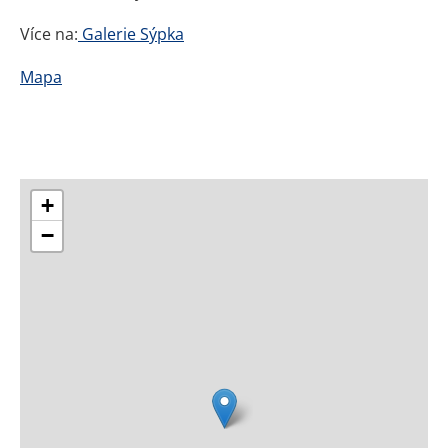
Více na:
Galerie Sýpka
Mapa
+
−