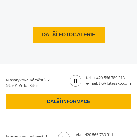
DALŠÍ FOTOGALERIE
tel.:
+ 420 566 789 313
Masarykovo náměstí 67
e-mail:
tic@bitessko.com
595 01 Velká Bíteš
DALŠÍ INFORMACE
tel.:
+ 420 566 789 311
Masarykovo náměstí 5