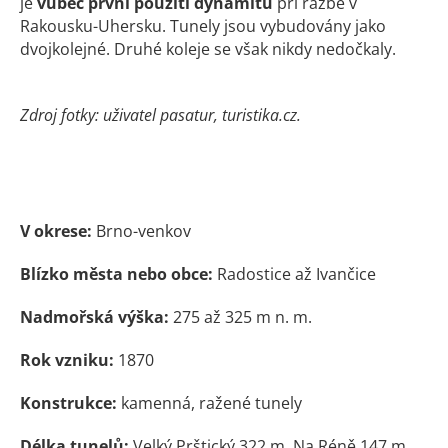
je
vůbec první použití dynamitu
při ražbě v
Rakousku-Uhersku. Tunely jsou vybudovány jako
dvojkolejné. Druhé koleje se však nikdy nedočkaly.
Zdroj fotky: uživatel pasatur, turistika.cz.
V okrese:
Brno-venkov
Blízko města nebo obce:
Radostice až Ivančice
Nadmořská výška:
275 až 325 m n. m.
Rok vzniku:
1870
Konstrukce:
kamenná, ražené tunely
Délka tunelů:
Velký Prštický 322 m, Na Réně 147 m,