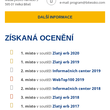
e-mail:
program@bitessko.com
595 01 Velká Bíteš
DALŠÍ INFORMACE
ZÍSKANÁ OCENĚNÍ
1. místo
v soutěži
Zlatý erb 2020
1. místo
v soutěži
Zlatý erb 2019
2. místo
v soutěži
Informačních center 2019
4. místo
v soutěži
WebTop100 2019
2. místo
v soutěži
Informačních center 2018
3. místo
v soutěži
Zlatý erb 2018
1. místo
v soutěži
Zlatý erb 2017