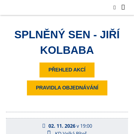
SPLNĚNÝ SEN - JIŘÍ
KOLBABA
PŘEHLED AKCÍ
PRAVIDLA OBJEDNÁVÁNÍ
02. 11. 2026
v 19:00
KD Velká Bíteš