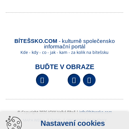
BÍTEŠSKO.COM
- kulturně společensko
informační portál
Kde - kdy - co - jak - kam - za kolik na bítešsku
BUĎTE V OBRAZE
Facebook
YouTube
Wikipedi
© Copyright 2026 ICKK Velká Bíteš |
info@bitessko.com
MAPA WEBU
ÚVOD
OBCHODNÍ PODMÍNKY
Nastavení cookies
PORTÁL OBČANA
GIS