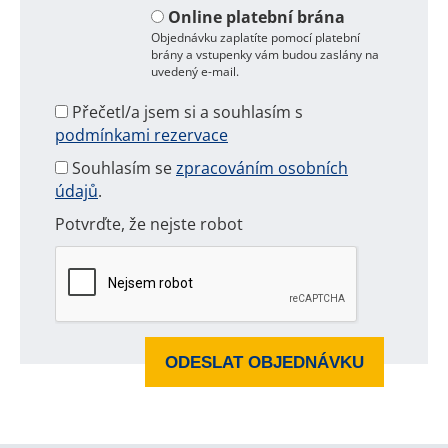
Online platební brána
Objednávku zaplatíte pomocí platební
brány a vstupenky vám budou zaslány na
uvedený e-mail.
Přečetl/a jsem si a souhlasím s
podmínkami rezervace
Souhlasím se
zpracováním osobních
údajů
.
Potvrďte, že nejste robot