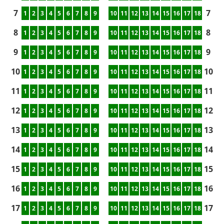
7
7
1
2
3
4
5
6
7
8
9
10
11
12
13
14
15
16
17
18
8
8
1
2
3
4
5
6
7
8
9
10
11
12
13
14
15
16
17
18
9
9
1
2
3
4
5
6
7
8
9
10
11
12
13
14
15
16
17
18
10
10
1
2
3
4
5
6
7
8
9
10
11
12
13
14
15
16
17
18
11
11
1
2
3
4
5
6
7
8
9
10
11
12
13
14
15
16
17
18
12
12
1
2
3
4
5
6
7
8
9
10
11
12
13
14
15
16
17
18
13
13
1
2
3
4
5
6
7
8
9
10
11
12
13
14
15
16
17
18
14
14
1
2
3
4
5
6
7
8
9
10
11
12
13
14
15
16
17
18
15
15
1
2
3
4
5
6
7
8
9
10
11
12
13
14
15
16
17
18
16
16
1
2
3
4
5
6
7
8
9
10
11
12
13
14
15
16
17
18
17
17
1
2
3
4
5
6
7
8
9
10
11
12
13
14
15
16
17
18