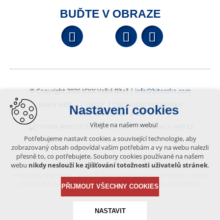
BUĎTE V OBRAZE
Facebook
YouTube
Wikipedi
© Copyright 2026 ICKK Velká Bíteš |
info@bitessko.com
MAPA WEBU
ÚVOD
OBCHODNÍ PODMÍNKY
Nastavení cookies
PORTÁL OBČANA
GIS
Vítejte na našem webu!
VYTVOŘENO V XART.CZ
Potřebujeme nastavit cookies a související technologie, aby
zobrazovaný obsah odpovídal vašim potřebám a vy na webu nalezli
přesně to, co potřebujete. Soubory cookies používané na našem
Obsah tohoto portálu je chráněn autorským právem, které
webu
nikdy neslouží ke zjišťování totožnosti uživatelů stránek
.
vykonává vydavatel. Jakékoliv užití článků a fotografií z této podoby
webu včetně převzetí, šíření či dalšího zpřístupňování obsahu je bez
písemného souhlasu vydavatele – BÍTEŠSKO.COM -ZAKÁZÁNO.
PŘIJMOUT VŠECHNY COOKIES
NASTAVIT