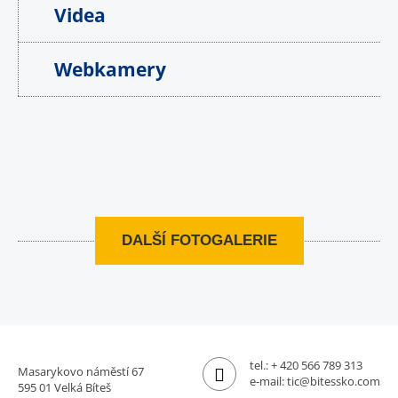
Videa
Webkamery
DALŠÍ FOTOGALERIE
tel.:
+ 420 566 789 313
Masarykovo náměstí 67
e-mail:
tic@bitessko.com
595 01 Velká Bíteš