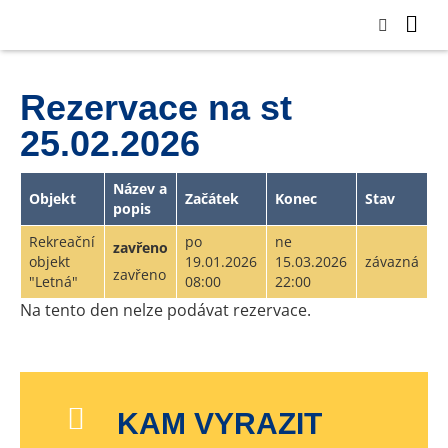
Rezervace na st
25.02.2026
Název a
Objekt
Začátek
Konec
Stav
popis
Rekreační
po
ne
zavřeno
objekt
19.01.2026
15.03.2026
závazná
zavřeno
"Letná"
08:00
22:00
Na tento den nelze podávat rezervace.
KAM VYRAZIT