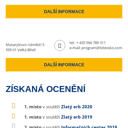
DALŠÍ INFORMACE
tel.:
+ 420 566 789 311
Masarykovo náměstí 5
e-mail:
program@bitessko.com
595 01 Velká Bíteš
DALŠÍ INFORMACE
ZÍSKANÁ OCENĚNÍ
1. místo
v soutěži
Zlatý erb 2020
1. místo
v soutěži
Zlatý erb 2019
2. místo
v soutěži
Informačních center 2019