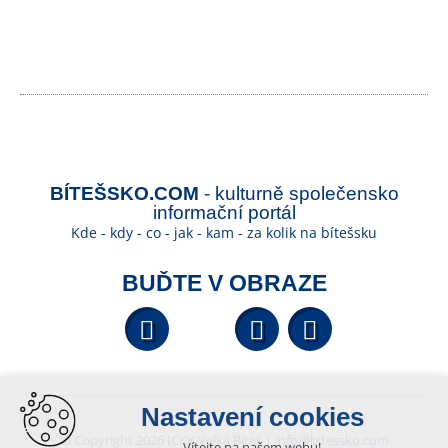
BÍTEŠSKO.COM
- kulturně společensko
informační portál
Kde - kdy - co - jak - kam - za kolik na bítešsku
BUĎTE V OBRAZE
Facebook
YouTube
Wikipedi
Nastavení cookies
© Copyright 2026 ICKK Velká Bíteš |
info@bitessko.com
Vítejte na našem webu!