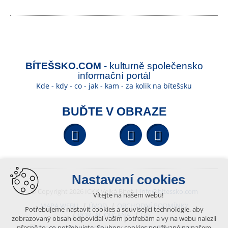
BÍTEŠSKO.COM
- kulturně společensko
informační portál
Kde - kdy - co - jak - kam - za kolik na bítešsku
BUĎTE V OBRAZE
Facebook
YouTube
Wikipedi
Nastavení cookies
© Copyright 2026 ICKK Velká Bíteš |
info@bitessko.com
Vítejte na našem webu!
MAPA WEBU
ÚVOD
OBCHODNÍ PODMÍNKY
Potřebujeme nastavit cookies a související technologie, aby
PORTÁL OBČANA
GIS
zobrazovaný obsah odpovídal vašim potřebám a vy na webu nalezli
přesně to, co potřebujete. Soubory cookies používané na našem