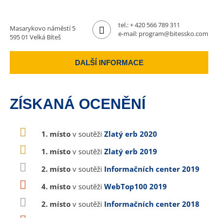
tel.:
+ 420 566 789 311
Masarykovo náměstí 5
e-mail:
program@bitessko.com
595 01 Velká Bíteš
DALŠÍ INFORMACE
ZÍSKANÁ OCENĚNÍ
1. místo
v soutěži
Zlatý erb 2020
1. místo
v soutěži
Zlatý erb 2019
2. místo
v soutěži
Informačních center 2019
4. místo
v soutěži
WebTop100 2019
2. místo
v soutěži
Informačních center 2018