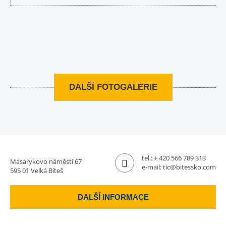
DALŠÍ FOTOGALERIE
tel.:
+ 420 566 789 313
Masarykovo náměstí 67
e-mail:
tic@bitessko.com
595 01 Velká Bíteš
DALŠÍ INFORMACE