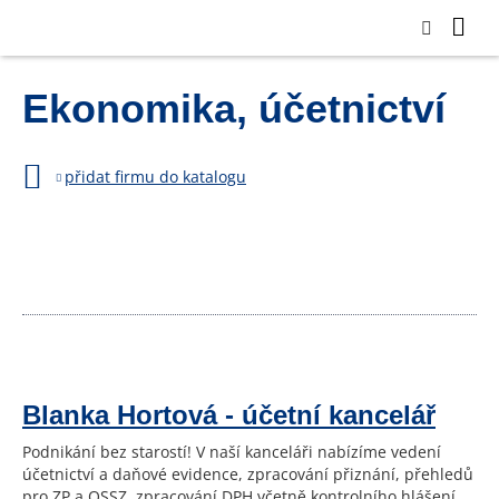
Ekonomika, účetnictví
přidat firmu do katalogu
Blanka Hortová - účetní kancelář
Podnikání bez starostí! V naší kanceláři nabízíme vedení
účetnictví a daňové evidence, zpracování přiznání, přehledů
pro ZP a OSSZ, zpracování DPH včetně kontrolního hlášení,