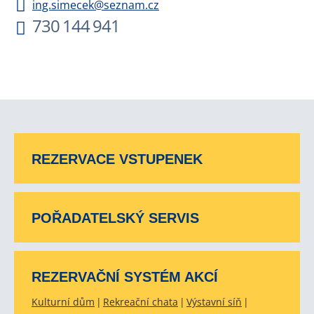
ing.simecek@seznam.cz
730 144 941
REZERVACE VSTUPENEK
POŘADATELSKÝ SERVIS
REZERVAČNÍ SYSTÉM AKCÍ
Kulturní dům
Rekreační chata
Výstavní síň