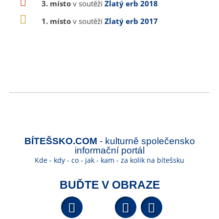
3. místo
v soutěži
Zlatý erb 2018
1. místo
v soutěži
Zlatý erb 2017
BÍTEŠSKO.COM
- kulturně společensko
informační portál
Kde - kdy - co - jak - kam - za kolik na bítešsku
BUĎTE V OBRAZE
Facebook
YouTube
Wikipedi