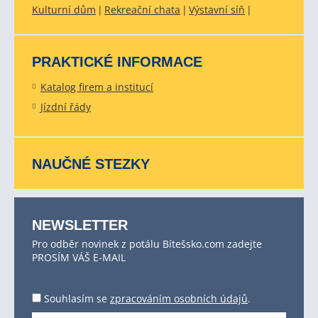
Kulturní dům
Rekreační chata
Výstavní síň
PRAKTICKÉ INFORMACE
Katalog firem a institucí
Jízdní řády
NAUČNÉ STEZKY
NEWSLETTER
Pro odběr novinek z potálu Bítešsko.com zadejte
PROSÍM VÁŠ E-MAIL
Souhlasím se
zpracováním osobních údajů
.