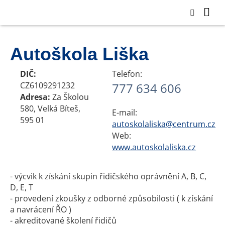
Autoškola Liška
DIČ:
Telefon:
CZ6109291232
777 634 606
Adresa:
Za Školou
580, Velká Bíteš,
E-mail:
595 01
autoskolaliska@centrum.cz
Web:
www.autoskolaliska.cz
- výcvik k získání skupin řidičského oprávnění A, B, C,
D, E, T
- provedení zkoušky z odborné způsobilosti ( k získání
a navrácení ŘO )
- akreditované školení řidičů