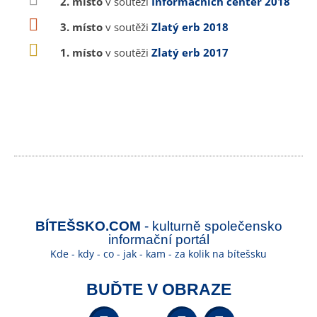
2. místo
v soutěži
Informačních center 2018
3. místo
v soutěži
Zlatý erb 2018
1. místo
v soutěži
Zlatý erb 2017
BÍTEŠSKO.COM
- kulturně společensko
informační portál
Kde - kdy - co - jak - kam - za kolik na bítešsku
BUĎTE V OBRAZE