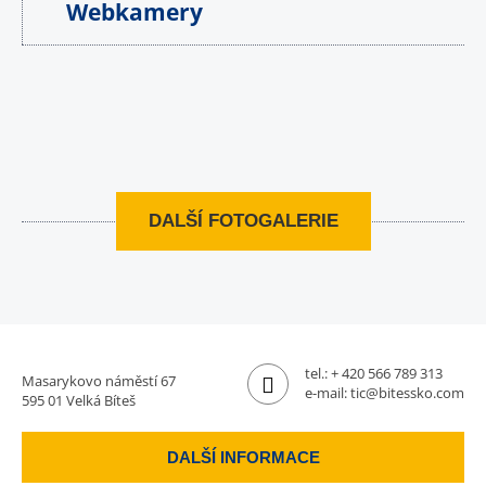
Webkamery
DALŠÍ FOTOGALERIE
tel.:
+ 420 566 789 313
Masarykovo náměstí 67
e-mail:
tic@bitessko.com
595 01 Velká Bíteš
DALŠÍ INFORMACE