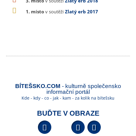
3. místo
v soutěži
Zlatý erb 2018
1. místo
v soutěži
Zlatý erb 2017
BÍTEŠSKO.COM
- kulturně společensko
informační portál
Kde - kdy - co - jak - kam - za kolik na bítešsku
BUĎTE V OBRAZE
Facebook
YouTube
Wikipedi