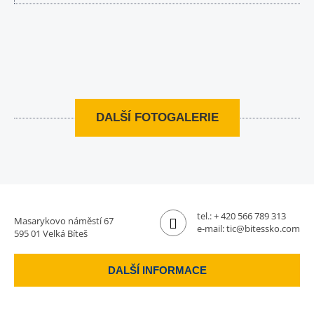
DALŠÍ FOTOGALERIE
tel.:
+ 420 566 789 313
Masarykovo náměstí 67
e-mail:
tic@bitessko.com
595 01 Velká Bíteš
DALŠÍ INFORMACE