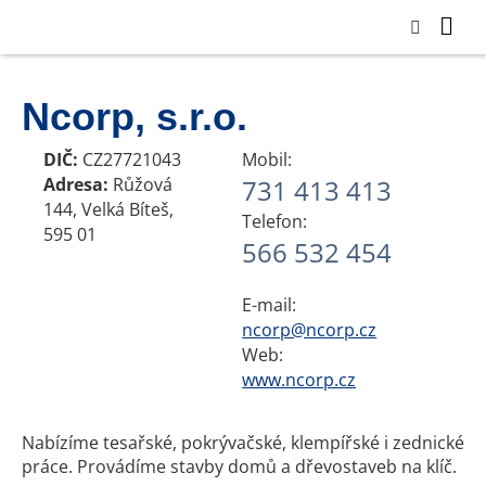
Ncorp, s.r.o.
DIČ:
CZ27721043
Mobil:
Adresa:
Růžová
731 413 413
144, Velká Bíteš,
Telefon:
595 01
566 532 454
E-mail:
ncorp@ncorp.cz
Web:
www.ncorp.cz
Nabízíme tesařské, pokrývačské, klempířské i zednické
práce. Provádíme stavby domů a dřevostaveb na klíč.