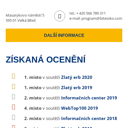
tel.:
+ 420 566 789 311
Masarykovo náměstí 5
e-mail:
program@bitessko.com
595 01 Velká Bíteš
DALŠÍ INFORMACE
ZÍSKANÁ OCENĚNÍ
1. místo
v soutěži
Zlatý erb 2020
1. místo
v soutěži
Zlatý erb 2019
2. místo
v soutěži
Informačních center 2019
4. místo
v soutěži
WebTop100 2019
2. místo
v soutěži
Informačních center 2018