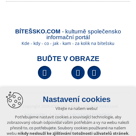
BÍTEŠSKO.COM
- kulturně společensko
informační portál
Kde - kdy - co - jak - kam - za kolik na bítešsku
BUĎTE V OBRAZE
Facebook
YouTube
Wikipedi
Nastavení cookies
© Copyright 2026 ICKK Velká Bíteš |
info@bitessko.com
Vítejte na našem webu!
MAPA WEBU
ÚVOD
OBCHODNÍ PODMÍNKY
Potřebujeme nastavit cookies a související technologie, aby
PORTÁL OBČANA
GIS
zobrazovaný obsah odpovídal vašim potřebám a vy na webu nalezli
přesně to, co potřebujete. Soubory cookies používané na našem
VYTVOŘENO V XART.CZ
webu
nikdy neslouží ke zjišťování totožnosti uživatelů stránek
.