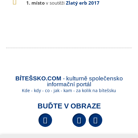
1. místo
v soutěži
Zlatý erb 2017
BÍTEŠSKO.COM
- kulturně společensko
informační portál
Kde - kdy - co - jak - kam - za kolik na bítešsku
BUĎTE V OBRAZE
Facebook
YouTube
Wikipedi