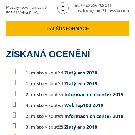
tel.:
+ 420 566 789 311
Masarykovo náměstí 5
e-mail:
program@bitessko.com
595 01 Velká Bíteš
DALŠÍ INFORMACE
ZÍSKANÁ OCENĚNÍ
1. místo
v soutěži
Zlatý erb 2020
1. místo
v soutěži
Zlatý erb 2019
2. místo
v soutěži
Informačních center 2019
4. místo
v soutěži
WebTop100 2019
2. místo
v soutěži
Informačních center 2018
3. místo
v soutěži
Zlatý erb 2018