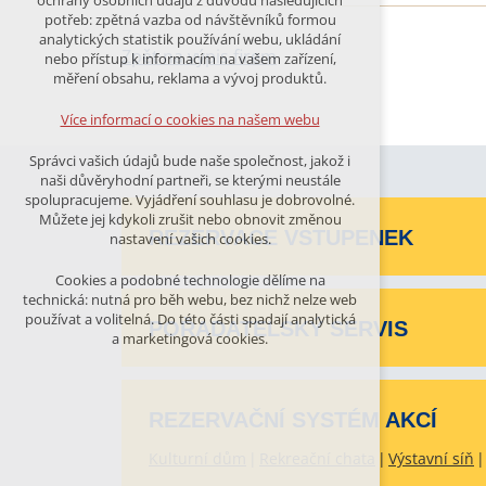
ochrany osobních údajů z důvodu následujících
nutná pro provozování webu
potřeb: zpětná vazba od návštěvníků formou
udržení kontextu stránek (session):
analytických statistik používání webu, ukládání
případná přihlášení, volby jazyka, apod.
Zpět na výpis firem
nebo přístup k informacím na vašem zařízení,
měření obsahu, reklama a vývoj produktů.
Volitelná cookies
analytická pro anonymizované
Více informací o cookies na našem webu
vyhodnocení návštěvnosti
marketingová cookies (Google)
Správci vašich údajů bude naše společnost, jakož i
naši důvěryhodní partneři, se kterými neustále
Více informací o cookies na našem webu
spolupracujeme. Vyjádření souhlasu je dobrovolné.
Můžete jej kdykoli zrušit nebo obnovit změnou
REZERVACE VSTUPENEK
nastavení vašich cookies.
PŘIJMOUT VŠECHNY COOKIES
Cookies a podobné technologie dělíme na
technická: nutná pro běh webu, bez nichž nelze web
používat a volitelná. Do této části spadají analytická
ODMÍTNOUT VŠE
POŘADATELSKÝ SERVIS
a marketingová cookies.
REZERVAČNÍ SYSTÉM AKCÍ
Kulturní dům
Rekreační chata
Výstavní síň