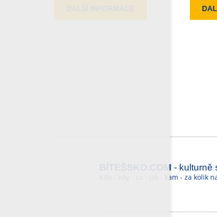
DALŠÍ INFORMACE
DAL
BÍTEŠSKO.COM
- kulturně
Kde - kdy - co - jak - kam - za kolik 