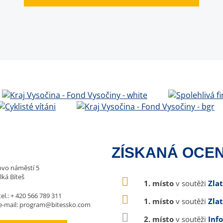
ZÍSKANÁ OCEN
vo náměstí 5
lká Bíteš
1. místo
v soutěži
Zla
tel.:
+ 420 566 789 311
1. místo
v soutěži
Zla
e-mail:
program@bitessko.com
2. místo
v soutěži
Inf