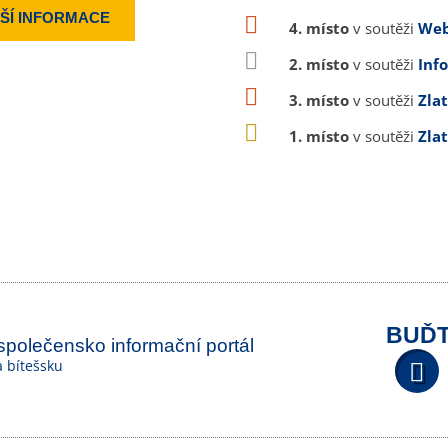
ŠÍ INFORMACE
4. místo
v soutěži
Web
2. místo
v soutěži
Inf
3. místo
v soutěži
Zla
1. místo
v soutěži
Zla
BUĎT
 společensko informační portál
na bítešsku