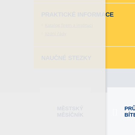
PRAKTICKÉ INFORMACE
Katalog firem a institucí
Jízdní řády
NAUČNÉ STEZKY
MĚSTSKÝ
PR
MĚSÍČNÍK
BÍT