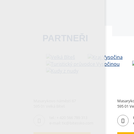
PARTNEŘI
Masarykovo náměstí 67
Masaryko
595 01 Velká Bíteš
595 01 Ve
tel.:
+ 420 566 789 313
e-mail:
tic@bitessko.com