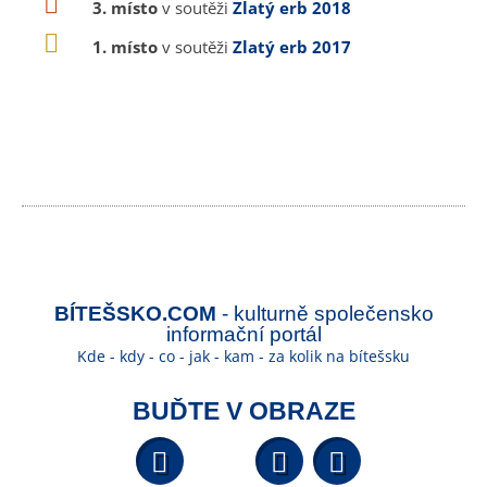
3. místo
v soutěži
Zlatý erb 2018
1. místo
v soutěži
Zlatý erb 2017
BÍTEŠSKO.COM
- kulturně společensko
informační portál
Kde - kdy - co - jak - kam - za kolik na bítešsku
BUĎTE V OBRAZE
Facebook
YouTube
Wikipedi