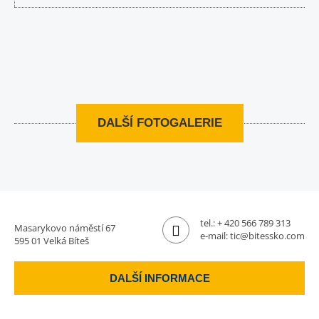
DALŠÍ FOTOGALERIE
tel.:
+ 420 566 789 313
Masarykovo náměstí 67
e-mail:
tic@bitessko.com
595 01 Velká Bíteš
DALŠÍ INFORMACE