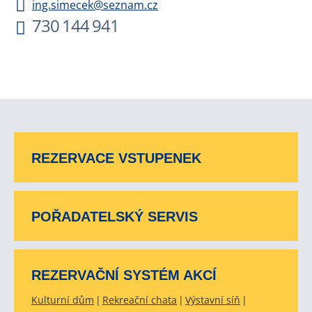
ing.simecek@seznam.cz
730 144 941
REZERVACE VSTUPENEK
POŘADATELSKÝ SERVIS
REZERVAČNÍ SYSTÉM AKCÍ
Kulturní dům
Rekreační chata
Výstavní síň