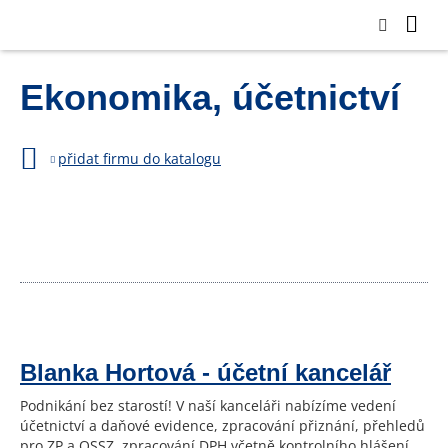
Ekonomika, účetnictví
přidat firmu do katalogu
Blanka Hortová - účetní kancelář
Podnikání bez starostí! V naší kanceláři nabízíme vedení
účetnictví a daňové evidence, zpracování přiznání, přehledů
pro ZP a OSSZ, zpracování DPH včetně kontrolního hlášení,