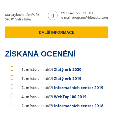
tel.:
+ 420 566 789 311
Masarykovo náměstí 5
e-mail:
program@bitessko.com
595 01 Velká Bíteš
DALŠÍ INFORMACE
ZÍSKANÁ OCENĚNÍ
1. místo
v soutěži
Zlatý erb 2020
1. místo
v soutěži
Zlatý erb 2019
2. místo
v soutěži
Informačních center 2019
4. místo
v soutěži
WebTop100 2019
2. místo
v soutěži
Informačních center 2018