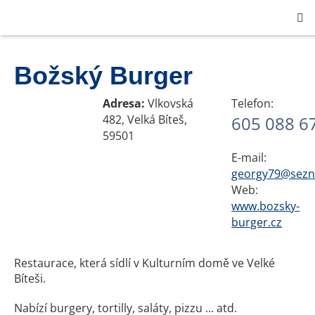
Božský Burger
Adresa:
Vlkovská
Telefon:
482, Velká Bíteš,
605 088 6
59501
E-mail:
georgy79@sezn
Web:
www.bozsky-
burger.cz
Restaurace, která sídlí v Kulturním domě ve Velké
Bíteši.
Nabízí burgery, tortilly, saláty, pizzu ... atd.