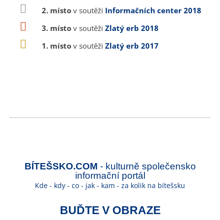
2. místo
v soutěži
Informačních center 2018
3. místo
v soutěži
Zlatý erb 2018
1. místo
v soutěži
Zlatý erb 2017
BÍTEŠSKO.COM
- kulturně společensko
informační portál
Kde - kdy - co - jak - kam - za kolik na bítešsku
BUĎTE V OBRAZE