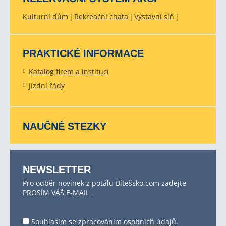
Kulturní dům
Rekreační chata
Výstavní síň
PRAKTICKÉ INFORMACE
Katalog firem a institucí
Jízdní řády
NAUČNÉ STEZKY
NEWSLETTER
Pro odběr novinek z potálu Bítešsko.com zadejte
PROSÍM VÁŠ E-MAIL
Souhlasím se
zpracováním osobních údajů
.