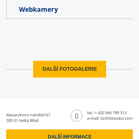
Webkamery
DALŠÍ FOTOGALERIE
tel.:
+ 420 566 789 313
Masarykovo náměstí 67
e-mail:
tic@bitessko.com
595 01 Velká Bíteš
DALŠÍ INFORMACE