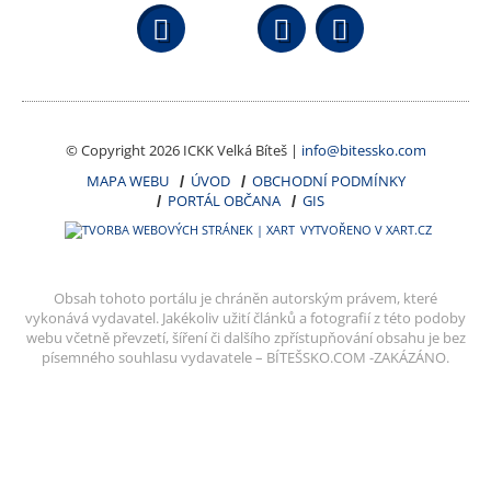
Facebook
YouTube
Wikipedi
© Copyright 2026 ICKK Velká Bíteš |
info@bitessko.com
MAPA WEBU
ÚVOD
OBCHODNÍ PODMÍNKY
PORTÁL OBČANA
GIS
VYTVOŘENO V XART.CZ
Obsah tohoto portálu je chráněn autorským právem, které
vykonává vydavatel. Jakékoliv užití článků a fotografií z této podoby
webu včetně převzetí, šíření či dalšího zpřístupňování obsahu je bez
písemného souhlasu vydavatele – BÍTEŠSKO.COM -ZAKÁZÁNO.