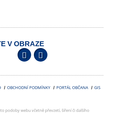
E V OBRAZE
Facebook
YouTube
Wikipedia
D
OBCHODNÍ PODMÍNKY
PORTÁL OBČANA
GIS
to podoby webu včetně převzetí, šíření či dalšího