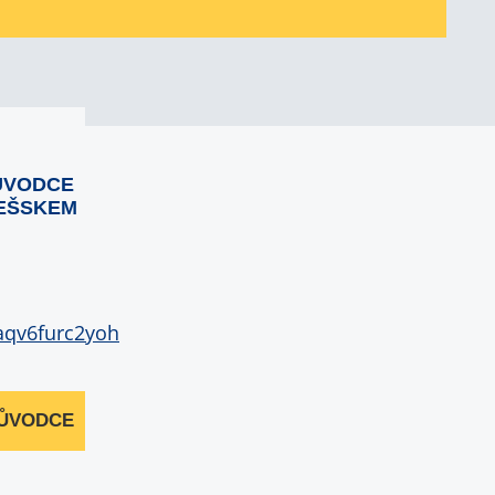
ŮVODCE
EŠSKEM
RŮVODCE