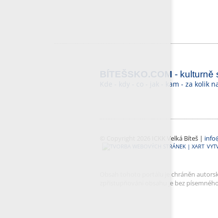
BÍTEŠSKO.COM
- kulturně
Kde - kdy - co - jak - kam - za kolik 
© Copyright 2026 ICKK Velká Bíteš |
info
VYT
Obsah tohoto portálu je chráněn autorský
zpřístupňování obsahu je bez písemnéh