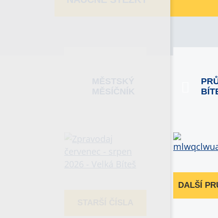
MĚSTSKÝ
PR
MĚSÍČNÍK
BÍT
DALŠÍ P
STARŠÍ ČÍSLA