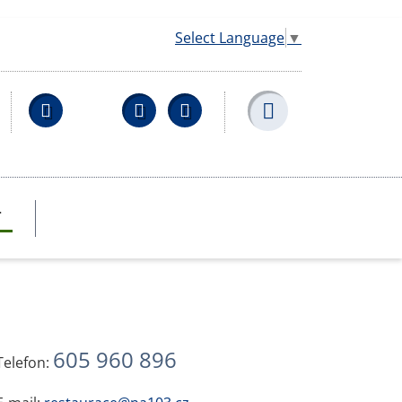
Select Language
▼
Facebook
YouTube
Wikipedia
T
605 960 896
Telefon: