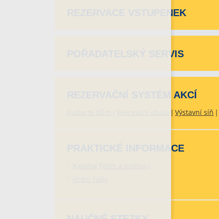
REZERVACE VSTUPENEK
POŘADATELSKÝ SERVIS
REZERVAČNÍ SYSTÉM AKCÍ
Kulturní dům
Rekreační chata
Výstavní síň
PRAKTICKÉ INFORMACE
Katalog firem a institucí
Jízdní řády
NAUČNÉ STEZKY