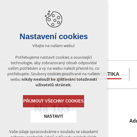
Nastavení cookies
Vítejte na našem webu!
Potřebujeme nastavit cookies a související
technologie, aby zobrazovaný obsah odpovídal
vašim potřebám a vy na webu nalezli přesně to, co
potřebujete. Soubory cookies používané na našem
KULTURA
TURISTIKA
webu
nikdy neslouží ke zjišťování totožnosti
uživatelů stránek
.
PŘIJMOUT VŠECHNY COOKIES
Na 103
NASTAVIT
Ad
Vaše údaje zpracováváme v souladu se zásadami
Technická cookies