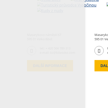
Masarykovo náměstí 67
Masaryko
595 01 Velká Bíteš
595 01 Ve
tel.:
+ 420 566 789 313
e-mail:
tic@bitessko.com
DALŠÍ INFORMACE
DAL