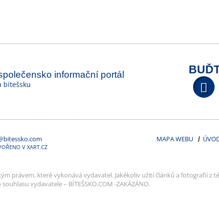
BUĎT
 společensko informační portál
na bítešsku
@bitessko.com
MAPA WEBU
ÚVO
VOŘENO V XART.CZ
m právem, které vykonává vydavatel. Jakékoliv užití článků a fotografií z té
o souhlasu vydavatele – BÍTEŠSKO.COM -ZAKÁZÁNO.