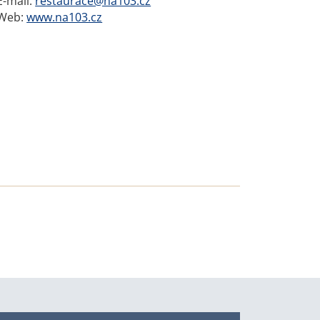
E-mail:
restaurace@na103.cz
Web:
www.na103.cz