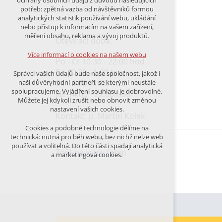
ochrany osobních údajů z důvodu následujících
nutná pro provozování webu
potřeb: zpětná vazba od návštěvníků formou
udržení kontextu stránek (session):
analytických statistik používání webu, ukládání
případná přihlášení, volby jazyka, apod.
nebo přístup k informacím na vašem zařízení,
měření obsahu, reklama a vývoj produktů.
Otevírací doba:
Volitelná cookies
analytická pro anonymizované
Více informací o cookies na našem webu
vyhodnocení návštěvnosti
Po - Čt 10.30 - 22.00 hod
marketingová cookies (Google)
Pá 10.30 - 1.00 hod
Správci vašich údajů bude naše společnost, jakož i
So 14.00 - 1.00 hod
naši důvěryhodní partneři, se kterými neustále
Více informací o cookies na našem webu
spolupracujeme. Vyjádření souhlasu je dobrovolné.
Ne 14.00 - 22.00 hod
Můžete jej kdykoli zrušit nebo obnovit změnou
nastavení vašich cookies.
Kontakt: p. Martin Kolek
PŘIJMOUT VŠECHNY COOKIES
Cookies a podobné technologie dělíme na
technická: nutná pro běh webu, bez nichž nelze web
používat a volitelná. Do této části spadají analytická
ODMÍTNOUT VŠE
Zpět na výpis firem
a marketingová cookies.