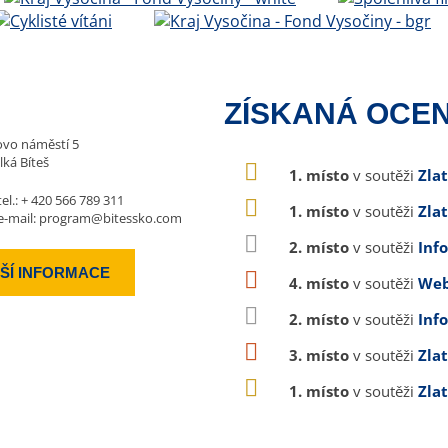
ZÍSKANÁ OCEN
vo náměstí 5
lká Bíteš
1. místo
v soutěži
Zla
tel.:
+ 420 566 789 311
1. místo
v soutěži
Zla
e-mail:
program@bitessko.com
2. místo
v soutěži
Inf
ŠÍ INFORMACE
4. místo
v soutěži
Web
2. místo
v soutěži
Inf
3. místo
v soutěži
Zla
1. místo
v soutěži
Zla