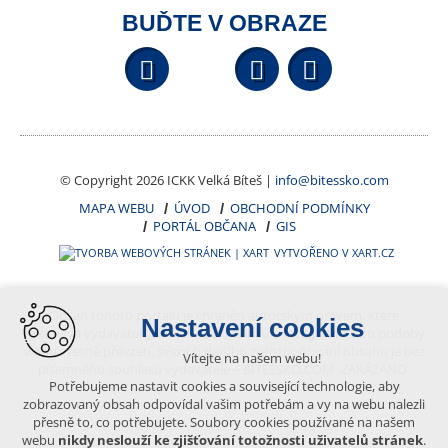
BUĎTE V OBRAZE
Facebook
YouTube
Wikipedi
© Copyright 2026 ICKK Velká Bíteš |
info@bitessko.com
MAPA WEBU
ÚVOD
OBCHODNÍ PODMÍNKY
PORTÁL OBČANA
GIS
VYTVOŘENO V XART.CZ
Obsah tohoto portálu je chráněn autorským právem, které
Nastavení cookies
vykonává vydavatel. Jakékoliv užití článků a fotografií z této podoby
webu včetně převzetí, šíření či dalšího zpřístupňování obsahu je bez
Vítejte na našem webu!
písemného souhlasu vydavatele – BÍTEŠSKO.COM -ZAKÁZÁNO.
Potřebujeme nastavit cookies a související technologie, aby
zobrazovaný obsah odpovídal vašim potřebám a vy na webu nalezli
přesně to, co potřebujete. Soubory cookies používané na našem
webu
nikdy neslouží ke zjišťování totožnosti uživatelů stránek
.