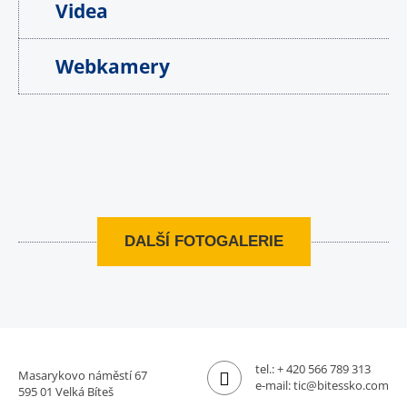
Videa
Webkamery
DALŠÍ FOTOGALERIE
tel.:
+ 420 566 789 313
Masarykovo náměstí 67
e-mail:
tic@bitessko.com
595 01 Velká Bíteš