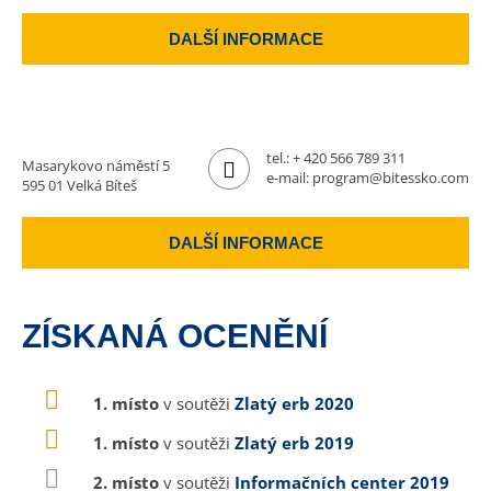
DALŠÍ INFORMACE
tel.:
+ 420 566 789 311
Masarykovo náměstí 5
e-mail:
program@bitessko.com
595 01 Velká Bíteš
DALŠÍ INFORMACE
ZÍSKANÁ OCENĚNÍ
1. místo
v soutěži
Zlatý erb 2020
1. místo
v soutěži
Zlatý erb 2019
2. místo
v soutěži
Informačních center 2019