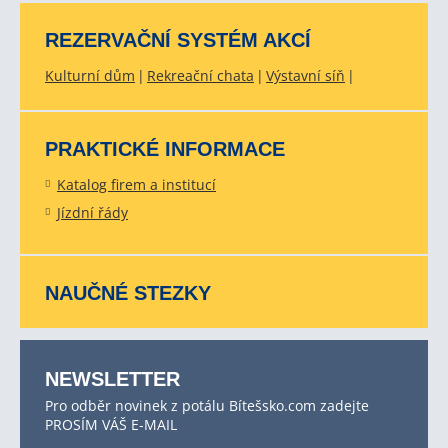
REZERVAČNÍ SYSTÉM AKCÍ
Kulturní dům
Rekreační chata
Výstavní síň
PRAKTICKÉ INFORMACE
Katalog firem a institucí
Jízdní řády
NAUČNÉ STEZKY
NEWSLETTER
Pro odběr novinek z potálu Bítešsko.com zadejte
PROSÍM VÁŠ E-MAIL