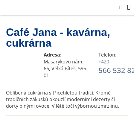
Café Jana - kavárna,
cukrárna
Adresa:
Telefon:
Masarykovo nám.
+420
66, Velká Bíteš, 595
566 532 8
01
Oblíbená cukrárna s třicetiletou tradicí. Kromě
tradičních zákusků okouzlí moderními dezerty či
dorty plnými ovoce. V létě točí výbornou zmrzlinu.