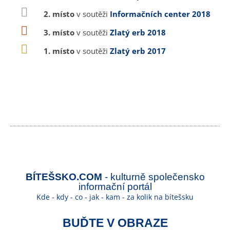
2. místo
v soutěži
Informačních center 2018
3. místo
v soutěži
Zlatý erb 2018
1. místo
v soutěži
Zlatý erb 2017
BÍTEŠSKO.COM
- kulturně společensko
informační portál
Kde - kdy - co - jak - kam - za kolik na bítešsku
BUĎTE V OBRAZE