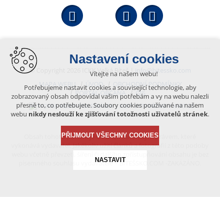
Facebook
YouTube
Wikipedi
Nastavení cookies
© Copyright 2026 ICKK Velká Bíteš |
info@bitessko.com
Vítejte na našem webu!
MAPA WEBU
ÚVOD
OBCHODNÍ PODMÍNKY
Potřebujeme nastavit cookies a související technologie, aby
PORTÁL OBČANA
GIS
zobrazovaný obsah odpovídal vašim potřebám a vy na webu nalezli
přesně to, co potřebujete. Soubory cookies používané na našem
VYTVOŘENO V XART.CZ
webu
nikdy neslouží ke zjišťování totožnosti uživatelů stránek
.
PŘIJMOUT VŠECHNY COOKIES
Obsah tohoto portálu je chráněn autorským právem, které
vykonává vydavatel. Jakékoliv užití článků a fotografií z této podoby
webu včetně převzetí, šíření či dalšího zpřístupňování obsahu je bez
NASTAVIT
písemného souhlasu vydavatele – BÍTEŠSKO.COM -ZAKÁZÁNO.
Technická cookies
nutná pro provozování webu
udržení kontextu stránek (session): případná přihlášení,
volby jazyka, apod.