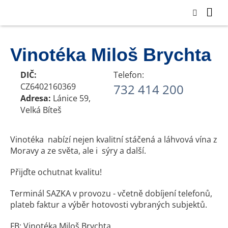
Vinotéka Miloš Brychta
DIČ:
Telefon:
CZ6402160369
732 414 200
Adresa:
Lánice 59,
Velká Bíteš
Vinotéka nabízí nejen kvalitní stáčená a láhvová vína z
Moravy a ze světa, ale i sýry a další.
Přijďte ochutnat kvalitu!
Terminál SAZKA v provozu - včetně dobíjení telefonů,
plateb faktur a výběr hotovosti vybraných subjektů.
FB: Vinotéka Miloš Brychta