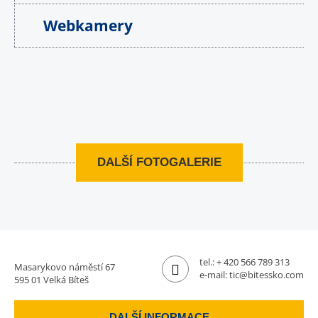
Webkamery
DALŠÍ FOTOGALERIE
tel.:
+ 420 566 789 313
Masarykovo náměstí 67
e-mail:
tic@bitessko.com
595 01 Velká Bíteš
DALŠÍ INFORMACE