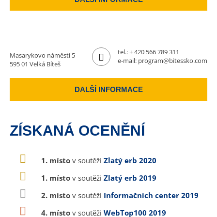
tel.:
+ 420 566 789 311
Masarykovo náměstí 5
e-mail:
program@bitessko.com
595 01 Velká Bíteš
DALŠÍ INFORMACE
ZÍSKANÁ OCENĚNÍ
1. místo
v soutěži
Zlatý erb 2020
1. místo
v soutěži
Zlatý erb 2019
2. místo
v soutěži
Informačních center 2019
4. místo
v soutěži
WebTop100 2019