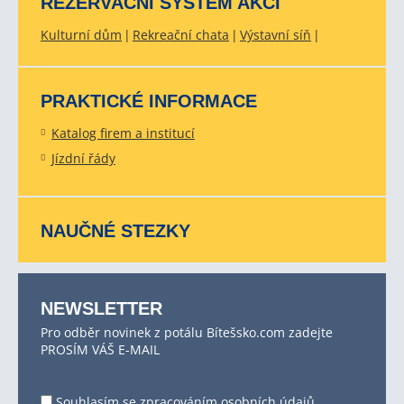
REZERVAČNÍ SYSTÉM AKCÍ
Kulturní dům
Rekreační chata
Výstavní síň
PRAKTICKÉ INFORMACE
Katalog firem a institucí
Jízdní řády
NAUČNÉ STEZKY
NEWSLETTER
Pro odběr novinek z potálu Bítešsko.com zadejte
PROSÍM VÁŠ E-MAIL
Souhlasím se
zpracováním osobních údajů
.