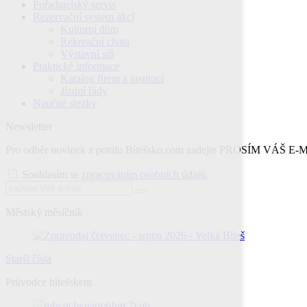
Pořadatelský servis
Rezervační systém akcí
Kulturní dům
Rekreační chata
Výstavní síň
Praktické informace
Katalog firem a institucí
Jízdní řády
Naučné stezky
Newsletter
Pro odběr novinek z potálu Bítešsko.com zadejte PROSÍM VÁŠ E
Souhlasím se
zpracováním osobních údajů
.
Městský měsíčník
Starší čísla
Průvodce bítešskem