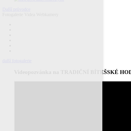
Další průvodce
Fotogalerie
Videa
Webkamery
další fotogalerie
Videopozvánka na TRADIČNÍ BÍTEŠSKÉ HO