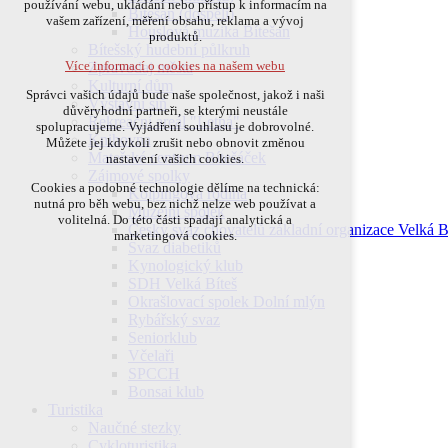
používání webu, ukládání nebo přístup k informacím na
Bítešan (dospělí)
přihlášení, volby jazyka, apod.
vašem zařízení, měření obsahu, reklama a vývoj
Houslová muzika Bítešan
produktů.
Volitelná cookies
Bítešský hudební půlkruh
Více informací o cookies na našem webu
Zpravodaj města
analytická pro anonymizované vyhodnocení
Kulturní dům
návštěvnosti
Správci vašich údajů bude naše společnost, jakož i naši
Výstavní síň
marketingová cookies (Google)
důvěryhodní partneři, se kterými neustále
Rekreační areál "Letná"
spolupracujeme. Vyjádření souhlasu je dobrovolné.
Více informací o cookies na našem webu
Knihovna
Můžete jej kdykoli zrušit nebo obnovit změnou
Mateřské centrum Bítešáček
nastavení vašich cookies.
Zájmové spolky
Cookies a podobné technologie dělíme na technická:
Kolpingova rodina
Přijmout všechny cookies
nutná pro běh webu, bez nichž nelze web používat a
Muzejní spolek
volitelná. Do této části spadají analytická a
Český svaz chovatelů základní organizace Velká B
marketingová cookies.
Odmítnout vše
Svaz diabetiků
Kynologický klub
SDH Velká Bíteš
Okrašlovací spolek Dolní mlýn
Rybářský svaz
Seniorklub
Včelaři
SPCCH
Bonsai klub
Turistika
Naučné stezky
Cykloturistika