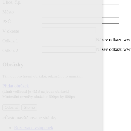
Ulice, č.p.
Město
PSČ
V okrese
Název odkazu|www
Odkaz 1
Název odkazu|www
Odkaz 2
Obrázky
Táhnout pro řazení obrázků, odznačit pro smazání.
Přidat obrázek
(Limit velikosti je 4MB na jeden obrázek)
Minimální rozměry obrázku: 600px by 600px.
>Často navštěnované stránky
Rezervace vstupenek