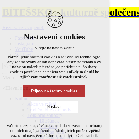
BÍTEŠSKO - kulturně společens
Rezervace vstupenek
Nastavení cookies
Facebook
Instagram
Vítejte na našem webu!
YouTube
Wikipedia
Potřebujeme nastavit cookies a související technologie,
aby zobrazovaný obsah odpovídal vašim potřebám a vy
na webu nalezli přesně to, co potřebujete. Soubory
cookies používané na našem webu
nikdy neslouží ke
zjišťování totožnosti uživatelů stránek
.
Menu
>Hlavní menu
Přijmout všechny cookies
Kultura
Akce ve městě
Nastavit
Tradiční bítešské hody
Folklorní soubory
Bítešánek
Technická cookies
Vaše údaje zpracováváme v souladu se zásadami ochrany
Sluníčko
osobních údajů z důvodu následujících potřeb: zpětná
Bítešan (děti)
nutná pro provozování webu
vazba od návštěvníků formou analytických statistik
Bítešan (mládež)
udržení kontextu stránek (session): případná