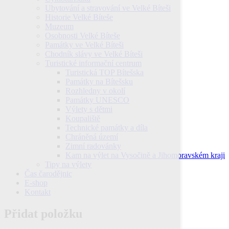
Ubytování a stravování ve Velké Bíteši
Historie Velké Bíteše
Muzeum
Osobnosti Velké Bíteše
Památky ve Velké Bíteši
Chodník slávy ve Velké Bíteši
Turistické informační centrum
Turistická TOP Bítešska
Památky na Bítešsku
Rozhledny v okolí
Památky UNESCO
Výlety s dětmi
Koupaliště
Technické památky a díla
Chráněná území
Zimní radovánky
Kam na výlet na Vysočině a Jihomoravském kraji
Tipy na výlety
Čas čarodějnic
E-shop
Kontakt
Přidat položku