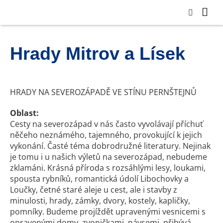
Hrady Mitrov a Lísek
HRADY NA SEVEROZÁPADĚ VE STÍNU PERNŠTEJNŮ
Oblast:
Cesty na severozápad v nás často vyvolávají příchuť
něčeho neznámého, tajemného, provokující k jejich
vykonání. Časté téma dobrodružné literatury. Nejinak
je tomu i u našich výletů na severozápad, nebudeme
zklamáni. Krásná příroda s rozsáhlými lesy, loukami,
spousta rybníků, romantická údolí Libochovky a
Loučky, četné staré aleje u cest, ale i stavby z
minulosti, hrady, zámky, dvory, kostely, kapličky,
pomníky. Budeme projíždět upravenými vesnicemi s
opravenými domy, zvoničkami, návsemi, přibývá