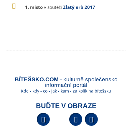
1. místo
v soutěži
Zlatý erb 2017
BÍTEŠSKO.COM
- kulturně společensko
informační portál
Kde - kdy - co - jak - kam - za kolik na bítešsku
BUĎTE V OBRAZE
Facebook
YouTube
Wikipedi