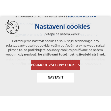
© Copyright 2026 ICKK Velká Bíteš |
info@bitessko.com
MAPA WEBU
ÚVOD
OBCHODNÍ PODMÍNKY
Nastavení cookies
PORTÁL OBČANA
GIS
Vítejte na našem webu!
VYTVOŘENO V XART.CZ
Potřebujeme nastavit cookies a související technologie, aby
zobrazovaný obsah odpovídal vašim potřebám a vy na webu nalezli
přesně to, co potřebujete. Soubory cookies používané na našem
Obsah tohoto portálu je chráněn autorským právem, které
webu
nikdy neslouží ke zjišťování totožnosti uživatelů stránek
.
vykonává vydavatel. Jakékoliv užití článků a fotografií z této podoby
webu včetně převzetí, šíření či dalšího zpřístupňování obsahu je bez
písemného souhlasu vydavatele – BÍTEŠSKO.COM -ZAKÁZÁNO.
PŘIJMOUT VŠECHNY COOKIES
NASTAVIT
Technická cookies
nutná pro provozování webu
udržení kontextu stránek (session): případná přihlášení,
volby jazyka, apod.