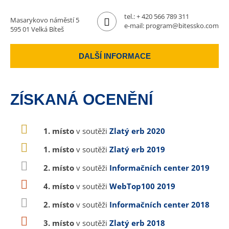
tel.:
+ 420 566 789 311
Masarykovo náměstí 5
e-mail:
program@bitessko.com
595 01 Velká Bíteš
DALŠÍ INFORMACE
ZÍSKANÁ OCENĚNÍ
1. místo
v soutěži
Zlatý erb 2020
1. místo
v soutěži
Zlatý erb 2019
2. místo
v soutěži
Informačních center 2019
4. místo
v soutěži
WebTop100 2019
2. místo
v soutěži
Informačních center 2018
3. místo
v soutěži
Zlatý erb 2018