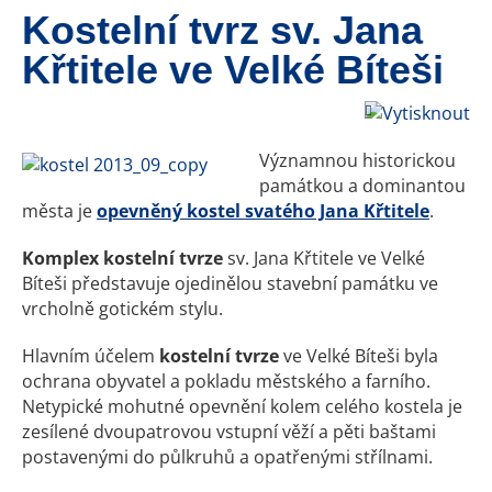
Kostelní tvrz sv. Jana
Křtitele ve Velké Bíteši
Významnou historickou
památkou a dominantou
města je
opevněný kostel svatého Jana Křtitele
.
Komplex kostelní tvrze
sv. Jana Křtitele ve Velké
Bíteši představuje ojedinělou stavební památku ve
vrcholně gotickém stylu.
Hlavním účelem
kostelní tvrze
ve Velké Bíteši byla
ochrana obyvatel a pokladu městského a farního.
Netypické mohutné opevnění kolem celého kostela je
zesílené dvoupatrovou vstupní věží a pěti baštami
postavenými do půlkruhů a opatřenými střílnami.