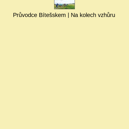
Průvodce Bítešskem | Na kolech vzhůru k r