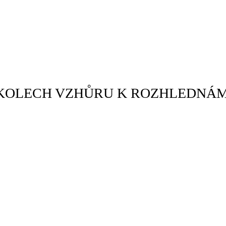
RŮVODCE BÍTEŠSKE
SVAZEK IV
KOLECH VZHŮRU K ROZHLEDNÁ