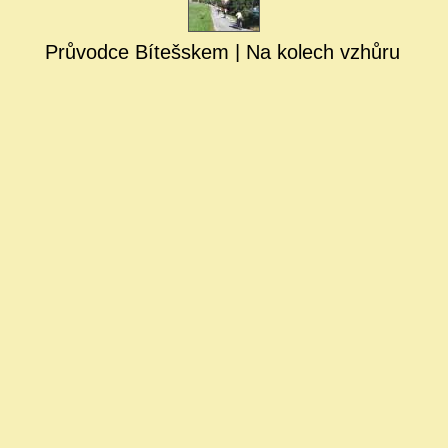
Průvodce Bítešskem | Na kolech vzhůru k h