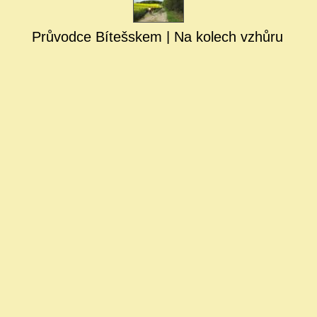
Průvodce Bítešskem | Na kolech vzhůru k 