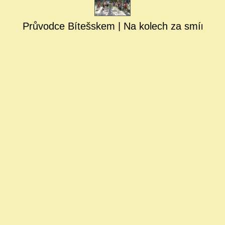
Průvodce Bítešskem | Na kolech za smírčím