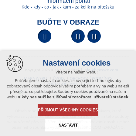
informační portál
Kde - kdy - co - jak - kam - za kolik na bítešsku
BUĎTE V OBRAZE
Facebook
YouTube
Wikipedi
Nastavení cookies
© Copyright 2026 ICKK Velká Bíteš |
info@bitessko.com
Vítejte na našem webu!
MAPA WEBU
ÚVOD
OBCHODNÍ PODMÍNKY
Potřebujeme nastavit cookies a související technologie, aby
PORTÁL OBČANA
GIS
zobrazovaný obsah odpovídal vašim potřebám a vy na webu nalezli
přesně to, co potřebujete. Soubory cookies používané na našem
VYTVOŘENO V XART.CZ
webu
nikdy neslouží ke zjišťování totožnosti uživatelů stránek
.
PŘIJMOUT VŠECHNY COOKIES
Obsah tohoto portálu je chráněn autorským právem, které
vykonává vydavatel. Jakékoliv užití článků a fotografií z této podoby
webu včetně převzetí, šíření či dalšího zpřístupňování obsahu je bez
NASTAVIT
písemného souhlasu vydavatele – BÍTEŠSKO.COM -ZAKÁZÁNO.