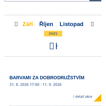
Předchozí
Září
Říjen
Listopad
Násl
DNES
Kalendář
BARVAMI ZA DOBRODRUŽSTVÍM
31. 8. 2026 17:00
- 11. 9. 2026
detail akce