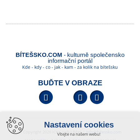
BÍTEŠSKO.COM
- kulturně společensko
informační portál
Kde - kdy - co - jak - kam - za kolik na bítešsku
BUĎTE V OBRAZE
Facebook
YouTube
Wikipedi
Nastavení cookies
© Copyright 2026 ICKK Velká Bíteš |
info@bitessko.com
Vítejte na našem webu!