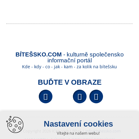
BÍTEŠSKO.COM
- kulturně společensko
informační portál
Kde - kdy - co - jak - kam - za kolik na bítešsku
BUĎTE V OBRAZE
Facebook
YouTube
Wikipedi
Nastavení cookies
© Copyright 2026 ICKK Velká Bíteš |
info@bitessko.com
Vítejte na našem webu!