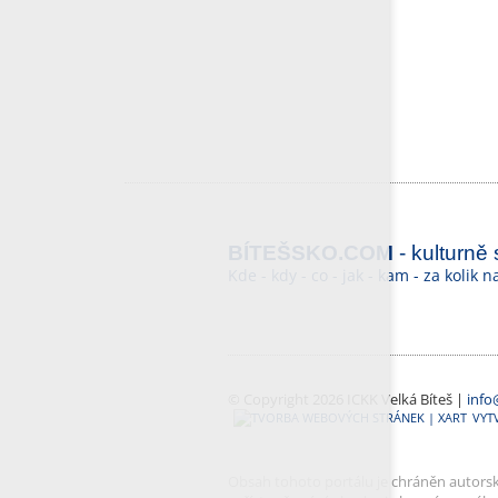
BÍTEŠSKO.COM
- kulturně
Kde - kdy - co - jak - kam - za kolik 
© Copyright 2026 ICKK Velká Bíteš |
info
VYT
Obsah tohoto portálu je chráněn autorský