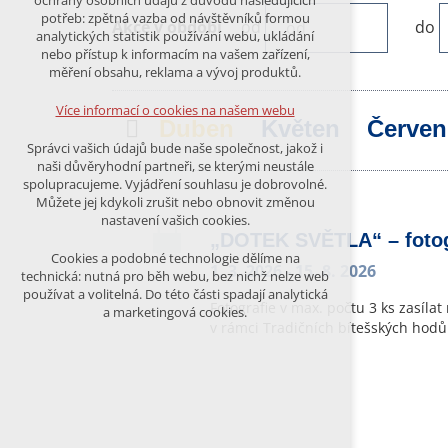
ochrany osobních údajů z důvodu následujících
nutná pro provozování webu
potřeb: zpětná vazba od návštěvníků formou
Akce v období
od
do
udržení kontextu stránek (session):
analytických statistik používání webu, ukládání
případná přihlášení, volby jazyka, apod.
nebo přístup k informacím na vašem zařízení,
měření obsahu, reklama a vývoj produktů.
Volitelná cookies
analytická pro anonymizované
Více informací o cookies na našem webu
vyhodnocení návštěvnosti
Předchozí
Duben
Květen
Červe
marketingová cookies (Google)
Správci vašich údajů bude naše společnost, jakož i
naši důvěryhodní partneři, se kterými neustále
Více informací o cookies na našem webu
spolupracujeme. Vyjádření souhlasu je dobrovolné.
Můžete jej kdykoli zrušit nebo obnovit změnou
nastavení vašich cookies.
„DOTEK SVĚTLA“ – fotog
PŘIJMOUT VŠECHNY COOKIES
Cookies a podobné technologie dělíme na
1. 3. 2026
- 15. 8. 2026
technická: nutná pro běh webu, bez nichž nelze web
používat a volitelná. Do této části spadají analytická
ODMÍTNOUT VŠE
Fotografie v max. počtu 3 ks zasíla
a marketingová cookies.
v rámci Tradičních bítešských hodů.