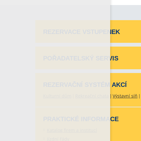
REZERVACE VSTUPENEK
POŘADATELSKÝ SERVIS
REZERVAČNÍ SYSTÉM AKCÍ
Kulturní dům
Rekreační chata
Výstavní síň
PRAKTICKÉ INFORMACE
Katalog firem a institucí
Jízdní řády