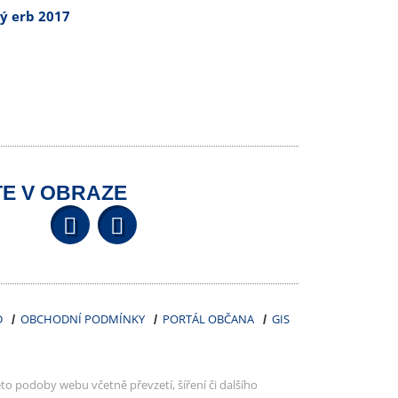
tý erb 2017
E V OBRAZE
Facebook
YouTube
Wikipedia
D
OBCHODNÍ PODMÍNKY
PORTÁL OBČANA
GIS
to podoby webu včetně převzetí, šíření či dalšího