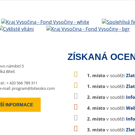
ZÍSKANÁ OCEN
vo náměstí 5
lká Bíteš
1. místo
v soutěži
Zla
tel.:
+ 420 566 789 311
1. místo
v soutěži
Zla
e-mail:
program@bitessko.com
2. místo
v soutěži
Inf
ŠÍ INFORMACE
4. místo
v soutěži
Web
2. místo
v soutěži
Inf
3. místo
v soutěži
Zla