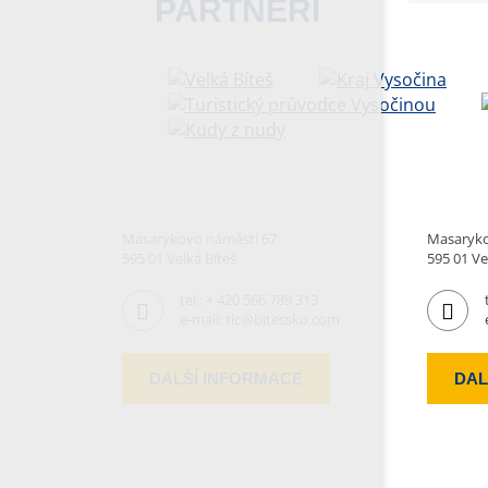
PARTNEŘI
Masarykovo náměstí 67
Masaryko
595 01 Velká Bíteš
595 01 Ve
tel.:
+ 420 566 789 313
e-mail:
tic@bitessko.com
DALŠÍ INFORMACE
DAL