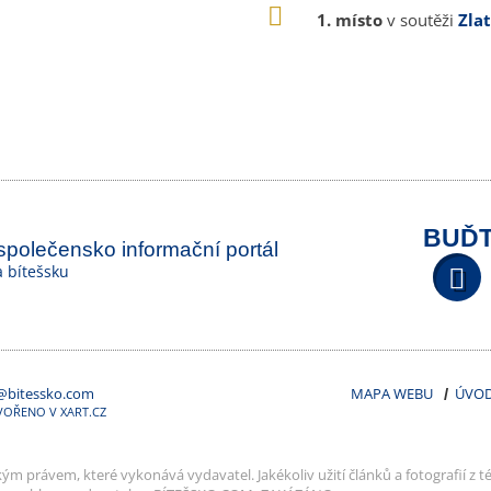
1. místo
v soutěži
Zla
BUĎT
 společensko informační portál
na bítešsku
@bitessko.com
MAPA WEBU
ÚVO
VOŘENO V XART.CZ
m právem, které vykonává vydavatel. Jakékoliv užití článků a fotografií z té