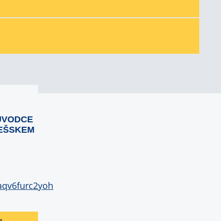
ŮVODCE
EŠSKEM