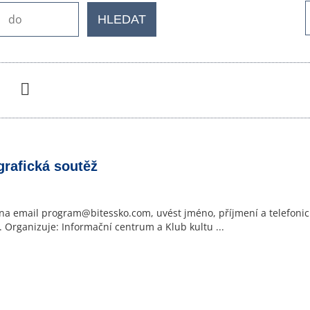
HLEDAT
n
Následující
rafická soutěž
t na email program@bitessko.com, uvést jméno, příjmení a telefonick
 Organizuje: Informační centrum a Klub kultu ...