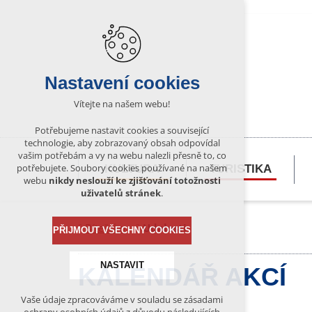
Nastavení cookies
Vítejte na našem webu!
Potřebujeme nastavit cookies a související
technologie, aby zobrazovaný obsah odpovídal
vašim potřebám a vy na webu nalezli přesně to, co
potřebujete. Soubory cookies používané na našem
KULTURA
TURISTIKA
webu
nikdy neslouží ke zjišťování totožnosti
uživatelů stránek
.
Bítešsko
Udalosti
PŘIJMOUT VŠECHNY COOKIES
NASTAVIT
KALENDÁŘ AKCÍ
Vaše údaje zpracováváme v souladu se zásadami
Technická cookies