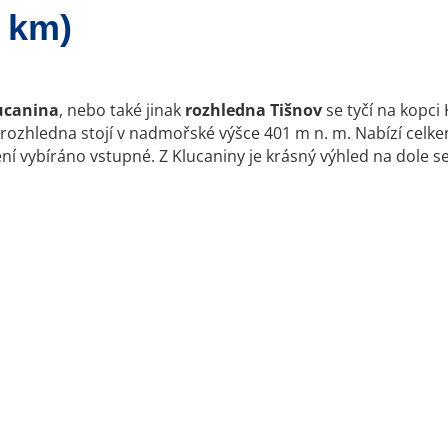
 km)
ucanina
, nebo také jinak
rozhledna Tišnov
se tyčí na kopci 
rozhledna stojí v nadmořské výšce 401 m n. m. Nabízí celkem
í vybíráno vstupné. Z Klucaniny je krásný výhled na dole se