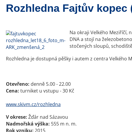
Rozhledna Fajtův kopec 
Na okraji Velkého Meziříčí, 
DNA a stojí na železobetono
stočených sloupů, schodišt
Rozhledna je dostupná pěšky i autem z centra Velkého Me
Otevřeno:
denně 5.00 - 22.00
Cena:
turniket u vstupu - 30 Kč
www.skivm.cz/rozhledna
V okrese:
Žďár nad Sázavou
Nadmořská výška:
555 m n. m.
Rok vzniku:
2015