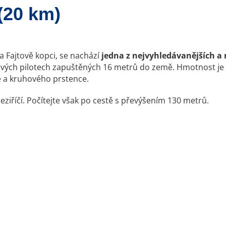
(20 km)
na Fajtově kopci, se nachází
jedna z nejvyhledávanějších a 
vých pilotech zapuštěných 16 metrů do země. Hmotnost je 4
ě a kruhového prstence.
ziříčí. Počítejte však po cestě s převýšením 130 metrů.