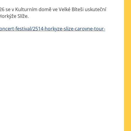
026 se v Kulturním domě ve Velké Bíteši uskuteční
Horkýže Slíže.
koncert-festival/2514-horkyze-slize-carovne-tour-