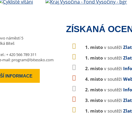
ZÍSKANÁ OCEN
vo náměstí 5
lká Bíteš
1. místo
v soutěži
Zla
tel.:
+ 420 566 789 311
1. místo
v soutěži
Zla
e-mail:
program@bitessko.com
2. místo
v soutěži
Inf
ŠÍ INFORMACE
4. místo
v soutěži
Web
2. místo
v soutěži
Inf
3. místo
v soutěži
Zla
1. místo
v soutěži
Zla