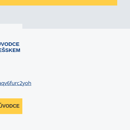
ŮVODCE
EŠSKEM
RŮVODCE