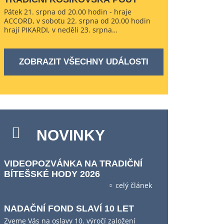
Pátek 21. srpna od 20.00 hodin - hraje
ACCORD, v sobotu 22. srpna od 20.00 hodin
hrají PIKARDI, v neděli 23. srpna…
ZOBRAZIT VŠECHNY UDÁLOSTI
NOVINKY
VIDEOPOZVÁNKA NA TRADIČNÍ
BÍTEŠSKÉ HODY 2026
celý článek
NADAČNÍ FOND SLAVÍ 10 LET
Zveme Vás na oslavy 10. výročí založení