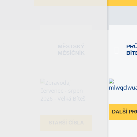
MĚSTSKÝ
PR
MĚSÍČNÍK
BÍT
DALŠÍ P
STARŠÍ ČÍSLA