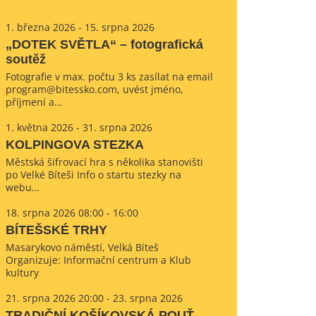
1. března 2026 - 15. srpna 2026
„DOTEK SVĚTLA“ – fotografická
soutěž
Fotografie v max. počtu 3 ks zasílat na email
program@bitessko.com, uvést jméno,
příjmení a…
1. května 2026 - 31. srpna 2026
KOLPINGOVA STEZKA
Městská šifrovací hra s několika stanovišti
po Velké Bíteši Info o startu stezky na
webu…
18. srpna 2026 08:00 - 16:00
BÍTEŠSKÉ TRHY
Masarykovo náměstí, Velká Bíteš
Organizuje: Informační centrum a Klub
kultury
21. srpna 2026 20:00 - 23. srpna 2026
TRADIČNÍ KOŠÍKOVSKÁ POUŤ