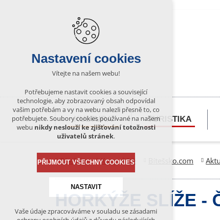
Nastavení cookies
Vítejte na našem webu!
Potřebujeme nastavit cookies a související
technologie, aby zobrazovaný obsah odpovídal
vašim potřebám a vy na webu nalezli přesně to, co
potřebujete. Soubory cookies používané na našem
KULTURA
TURISTIKA
webu
nikdy neslouží ke zjišťování totožnosti
uživatelů stránek
.
Bítešsko
Koupaliště
Bítešsko.com
Aktu
PŘIJMOUT VŠECHNY COOKIES
NASTAVIT
HORKÝŽE SLÍŽE - Č
Vaše údaje zpracováváme v souladu se zásadami
Technická cookies
11.6.2026