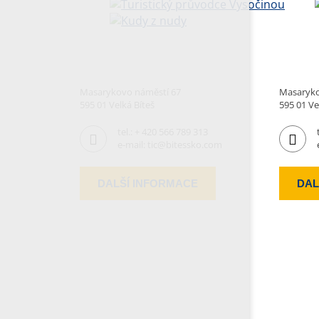
Masarykovo náměstí 67
Masaryko
595 01 Velká Bíteš
595 01 Ve
tel.:
+ 420 566 789 313
e-mail:
tic@bitessko.com
DALŠÍ INFORMACE
DAL