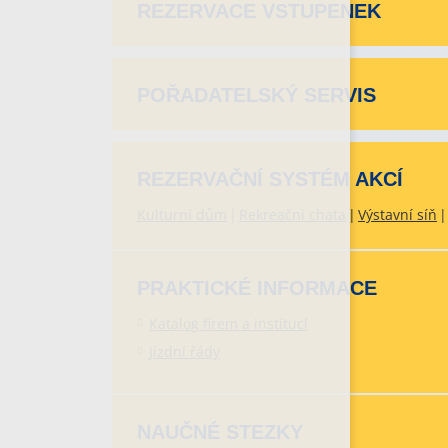
REZERVACE VSTUPENEK
POŘADATELSKÝ SERVIS
REZERVAČNÍ SYSTÉM AKCÍ
Kulturní dům
Rekreační chata
Výstavní síň
PRAKTICKÉ INFORMACE
Katalog firem a institucí
Jízdní řády
NAUČNÉ STEZKY