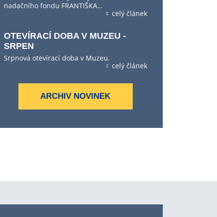
nadačního fondu FRANTIŠKA…
celý článek
OTEVÍRACÍ DOBA V MUZEU -
SRPEN
Srpnová otevírací doba v Muzeu.
celý článek
ARCHIV NOVINEK