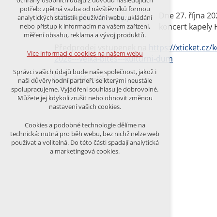
ochrany osobních údajů z důvodu následujících
nutná pro provozování webu
potřeb: zpětná vazba od návštěvníků formou
udržení kontextu stránek (session):
Dne 27. října 2
analytických statistik používání webu, ukládání
případná přihlášení, volby jazyka, apod.
koncert kapely 
nebo přístup k informacím na vašem zařízení,
měření obsahu, reklama a vývoj produktů.
Volitelná cookies
Předprodej vstupenek na
https://xticket.cz/
analytická pro anonymizované
Více informací o cookies na našem webu
2026---velka-bites---kulturni-dum
vyhodnocení návštěvnosti
marketingová cookies (Google)
Správci vašich údajů bude naše společnost, jakož i
naši důvěryhodní partneři, se kterými neustále
Více informací o cookies na našem webu
spolupracujeme. Vyjádření souhlasu je dobrovolné.
Můžete jej kdykoli zrušit nebo obnovit změnou
nastavení vašich cookies.
PŘIJMOUT VŠECHNY COOKIES
Cookies a podobné technologie dělíme na
technická: nutná pro běh webu, bez nichž nelze web
používat a volitelná. Do této části spadají analytická
ODMÍTNOUT VŠE
a marketingová cookies.