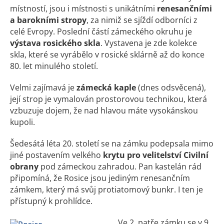
místností, jsou i místnosti s unikátními
renesančními
a barokními stropy
, za nimiž se sjíždí odborníci z
celé Evropy. Poslední částí zámeckého okruhu je
výstava rosického skla
. Vystavena je zde kolekce
skla, které se vyrábělo v rosické sklárně až do konce
80. let minulého století.
Velmi zajímavá je
zámecká kaple
(dnes odsvěcená),
její strop je vymalován prostorovou technikou, která
vzbuzuje dojem, že nad hlavou máte vysokánskou
kupoli.
Šedesátá léta 20. století se na zámku podepsala mimo
jiné postavením velkého
krytu pro velitelství Civilní
obrany
pod zámeckou zahradou. Pan kastelán rád
připomíná, že Rosice jsou jediným renesančním
zámkem, který má svůj protiatomový bunkr. I ten je
přístupný k prohlídce.
Ve 2. patře zámku se v 9