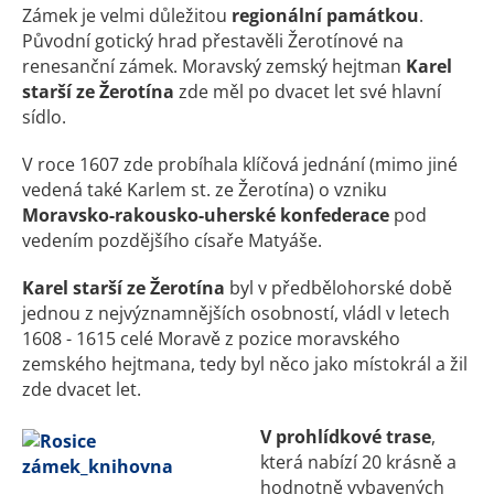
Zámek je velmi důležitou
regionální památkou
.
Původní gotický hrad přestavěli Žerotínové na
renesanční zámek. Moravský zemský hejtman
Karel
starší ze Žerotína
zde měl po dvacet let své hlavní
sídlo.
V roce 1607 zde probíhala klíčová jednání (mimo jiné
vedená také Karlem st. ze Žerotína) o vzniku
Moravsko-rakousko-uherské konfederace
pod
vedením pozdějšího císaře Matyáše.
Karel starší ze Žerotína
byl v předbělohorské době
jednou z nejvýznamnějších osobností, vládl v letech
1608 - 1615 celé Moravě z pozice moravského
zemského hejtmana, tedy byl něco jako místokrál a žil
zde dvacet let.
V prohlídkové trase
,
která nabízí 20 krásně a
hodnotně vybavených