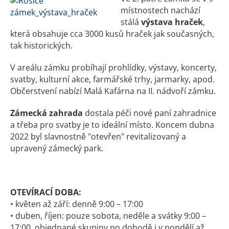
místnostech nachází
stálá
výstava hraček
,
která obsahuje cca 3000 kusů hraček jak současných,
tak historických.
V areálu zámku probíhají prohlídky, výstavy, koncerty,
svatby, kulturní akce, farmářské trhy, jarmarky, apod.
Občerstvení nabízí Malá Kafárna na II. nádvoří zámku.
Zámecká zahrada
dostala péči nové paní zahradnice
a třeba pro svatby je to ideální místo. Koncem dubna
2022 byl slavnostně "otevřen" revitalizovaný a
upravený zámecký park.
OTEVÍRACÍ DOBA:
• květen až září: denně 9:00 – 17:00
• duben, říjen: pouze sobota, neděle a svátky 9:00 –
17:00, objednané skupiny po dohodě i v pondělí až