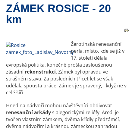
ZÁMEK ROSICE - 20
km
Žerotínská renesanční
perla, místo, kde se již v
17. století dělala
evropská politika, konečně prošla zasloušenou
zásadní
rekonstrukcí
. Zámek byl opravdu ve
strašném stavu. Za posledních třicet let se však
udělala spousta práce. Zámek je spravený, i když ne v
celé šíři.
Hned na nádvoří mohou návštěvníci obdivovat
renesanční arkády
s alegorickými reliéfy. Areál je
tvořen vlastním zámkem, dvěma křídly předzámčí,
dvěma nádvořími a krásnou zámeckou zahradou