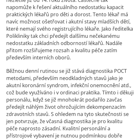
nezletilé již od 14. roku života. Částečně tak
napomůže k řešení aktuálního nedostatku kapacit
praktických lékařů pro děti a dorost. Tento lékař má
navíc možnost ošetřovat i akutní stavy mladších dětí,
které nemají svého registrujícího lékaře. Jako ředitelka
Polikliniky tak chci předejít dalšímu nečekanému
nedostatku základních odborností lékařů. Nadále
přitom rozšiřujeme rozsah a kvalitu péče zatím
především interních oborů.
Běžnou denní rutinou se již stává diagnostika POCT
metodami, především neodkladných stavů jako je
akutní koronární syndrom, infekční onemocnění atd.,
což bude využíváno i v ordinaci praktika. Tímto i děkuji
personálu, když se již mnohokrát podařilo zavčas
předejít náhlým život ohrožujícím dekompenzacím
zdravotních stavů. S ohledem na tyto skutečnosti se
jen potvrzuje, že včasná diagnostika je pro kvalitu
péče naprosto zásadní. Kvalitní personální a
přístrojové vybavení je nutnou podmínkou dobře