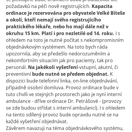
požadavků na péči nově registrujících.
Kapacita
ordinace je rezervována pro obyvatele Velké Bíteše
a okolí, kteří nemají svého registrujícího
praktického lékaře, nebo ho mají dále než v
okruhu 15 km. Platí i pro nezletilé od 14. roku.
I s
ohledem na toto je nutné počítat s nekompromisním
objednávkovým systémem. Na toto bych ráda
upozornila, aby se předešlo nedorozuměním a
nekomfortním situacím jak pro pacienty, tak pro
personál.
Na jakékoli vyšetření
-vstupní, akutní, či
preventivní
bude nutné se předem objednat.
K
dispozici bude telefonní linka, on-line objednávání,
případně osobní domluva. Provoz ordinace bude v
tuto chvíli ve stejných prostorech jako je nyní interní
ambulance - dříve ordinace Dr. Petrášové - (provozy
se zde budou střídat s interní ambulancí). I s ohledem
na tento sdílený provoz bude opravdu nutné se na
každé vyšetření objednávat.
Závěrem navazuji na téma objednávkového systému,