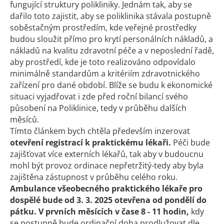
fungující struktury polikliniky. Jednám tak, aby se
dařilo toto zajistit, aby se poliklinika stávala postupně
soběstačným prostředím, kde veřejné prostředky
budou sloužit přímo pro krytí personálních nákladů, a
nákladů na kvalitu zdravotní péče a v neposlední řadě,
aby prostředí, kde je toto realizováno odpovídalo
minimálně standardům a kritériím zdravotnického
zařízení pro dané období. Blíže se budu k ekonomické
situaci vyjadřovat i zde před roční bilancí svého
působení na Poliklinice, tedy v průběhu dalších
měsíců.
Tímto článkem bych chtěla především inzerovat
otevření registrací
k praktickému lékaři.
Péči bude
zajišťovat více externích lékařů, tak aby v budoucnu
mohl být provoz ordinace nepřetržitý-tedy aby byla
zajištěna zástupnost v průběhu celého roku.
Ambulance všeobecného praktického lékaře pro
dospělé bude od 3. 3. 2025 otevřena od pondělí do
pátku.
V prvních měsících v čase 8 - 11 hodin,
kdy
se postupně bude ordinační doba prodlužovat dle