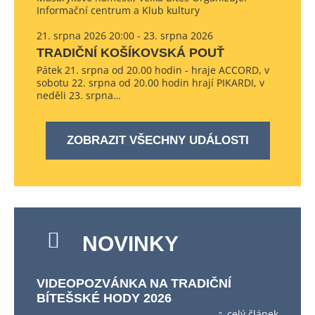
Informační centrum a Klub kultury
21. srpna 2026 20:00 - 23. srpna 2026
TRADIČNÍ KOŠÍKOVSKÁ POUŤ
Pátek 21. srpna od 20.00 hodin - hraje ACCORD, v
sobotu 22. srpna od 20.00 hodin hrají PIKARDI, v
neděli 23. srpna…
ZOBRAZIT VŠECHNY UDÁLOSTI
NOVINKY
VIDEOPOZVÁNKA NA TRADIČNÍ
BÍTEŠSKÉ HODY 2026
celý článek