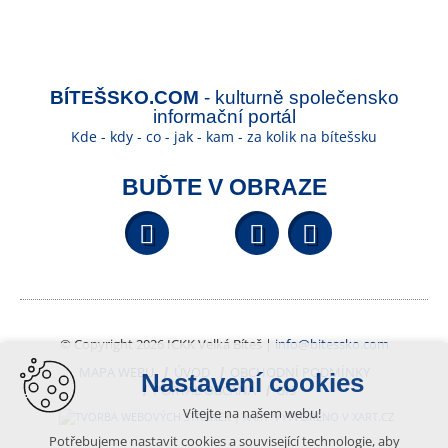
BÍTEŠSKO.COM
- kulturně společensko
informační portál
Kde - kdy - co - jak - kam - za kolik na bítešsku
BUĎTE V OBRAZE
Facebook
YouTube
Wikipedi
© Copyright 2026 ICKK Velká Bíteš |
info@bitessko.com
MAPA WEBU
ÚVOD
OBCHODNÍ PODMÍNKY
Nastavení cookies
PORTÁL OBČANA
GIS
Vítejte na našem webu!
VYTVOŘENO V XART.CZ
Potřebujeme nastavit cookies a související technologie, aby