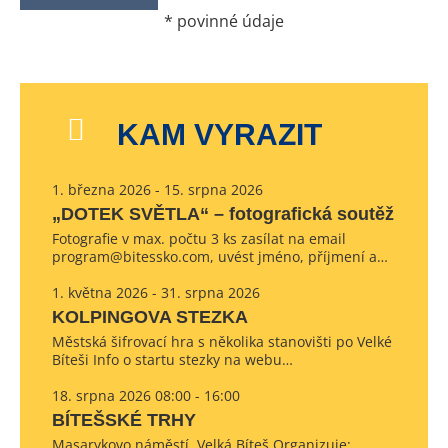
*
povinné údaje
KAM VYRAZIT
1. března 2026 - 15. srpna 2026
„DOTEK SVĚTLA“ – fotografická soutěž
Fotografie v max. počtu 3 ks zasílat na email
program@bitessko.com, uvést jméno, příjmení a…
1. května 2026 - 31. srpna 2026
KOLPINGOVA STEZKA
Městská šifrovací hra s několika stanovišti po Velké
Bíteši Info o startu stezky na webu…
18. srpna 2026 08:00 - 16:00
BÍTEŠSKÉ TRHY
Masarykovo náměstí, Velká Bíteš Organizuje: