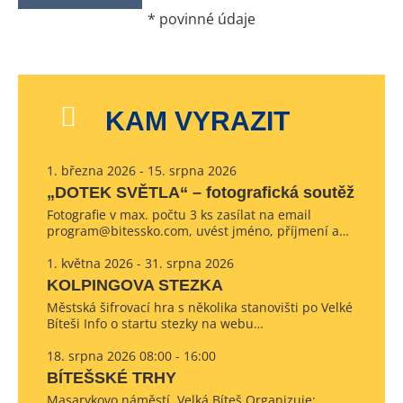
*
povinné údaje
KAM VYRAZIT
1. března 2026 - 15. srpna 2026
„DOTEK SVĚTLA“ – fotografická soutěž
Fotografie v max. počtu 3 ks zasílat na email
program@bitessko.com, uvést jméno, příjmení a…
1. května 2026 - 31. srpna 2026
KOLPINGOVA STEZKA
Městská šifrovací hra s několika stanovišti po Velké
Bíteši Info o startu stezky na webu…
18. srpna 2026 08:00 - 16:00
BÍTEŠSKÉ TRHY
Masarykovo náměstí, Velká Bíteš Organizuje: