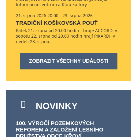
Informační centrum a Klub kultury
21. srpna 2026 20:00 - 23. srpna 2026
TRADIČNÍ KOŠÍKOVSKÁ POUŤ
Pátek 21. srpna od 20.00 hodin - hraje ACCORD, v
sobotu 22. srpna od 20.00 hodin hrají PIKARDI, v
neděli 23. srpna…
ZOBRAZIT VŠECHNY UDÁLOSTI
NOVINKY
100. VÝROČÍ POZEMKOVÝCH
REFOREM A ZALOŽENÍ LESNÍHO
DRUŽSTVA OBCE KŘOVÍ