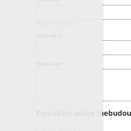
(Nejpozději 22:00)
Název akce:
*
Popis akce:
*
Kontaktní údaje (nebudou