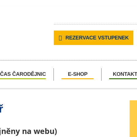
REZERVACE VSTUPENEK
ČAS ČARODĚJNIC
E-SHOP
KONTAK
ř
ejněny na webu)