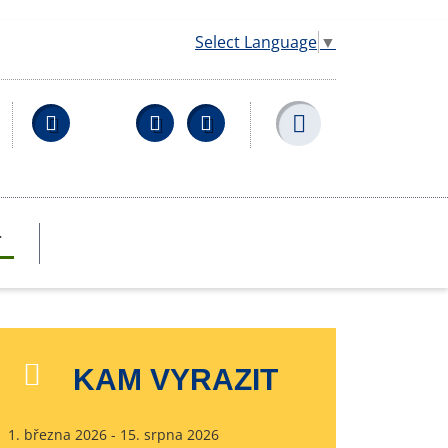
Select Language
▼
Facebook
YouTube
Wikipedia
T
KAM VYRAZIT
1. března 2026 - 15. srpna 2026