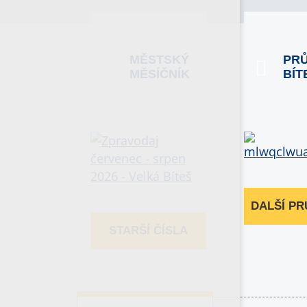
MĚSTSKÝ
PR
MĚSÍČNÍK
BÍT
DALŠÍ P
STARŠÍ ČÍSLA