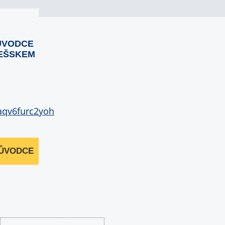
ŮVODCE
EŠSKEM
RŮVODCE