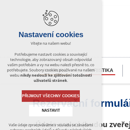
Nastavení cookies
Vítejte na našem webu!
Potřebujeme nastavit cookies a související
technologie, aby zobrazovaný obsah odpovídal
vašim potřebám a vy na webu nalezli přesně to, co
potřebujete. Soubory cookies používané na našem
KULTURA
TURISTIKA
webu
nikdy neslouží ke zjišťování totožnosti
uživatelů stránek
.
PŘIJMOUT VŠECHNY COOKIES
Rezervační formulá
NASTAVIT
Údaje o akci (budou zveř
Vaše údaje zpracováváme v souladu se zásadami
Technická cookies