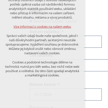
ochrany osobních údajů z důvodu následujících
nutná pro provozování webu
potřeb: zpětná vazba od návštěvníků formou
udržení kontextu stránek (session):
analytických statistik používání webu, ukládání
Objekt:
případná přihlášení, volby jazyka, apod.
nebo přístup k informacím na vašem zařízení,
měření obsahu, reklama a vývoj produktů.
Volitelná cookies
Rekreační objekt "Letná"
analytická pro anonymizované
Více informací o cookies na našem webu
vyhodnocení návštěvnosti
Datum začátku:
*
marketingová cookies (Google)
Správci vašich údajů bude naše společnost, jakož i
naši důvěryhodní partneři, se kterými neustále
Více informací o cookies na našem webu
spolupracujeme. Vyjádření souhlasu je dobrovolné.
Můžete jej kdykoli zrušit nebo obnovit změnou
nastavení vašich cookies.
Čas začátku:
*
PŘIJMOUT VŠECHNY COOKIES
Cookies a podobné technologie dělíme na
technická: nutná pro běh webu, bez nichž nelze web
používat a volitelná. Do této části spadají analytická
ODMÍTNOUT VŠE
(Nejdříve 08:00)
a marketingová cookies.
Datum konce:
*
Čas konce:
*