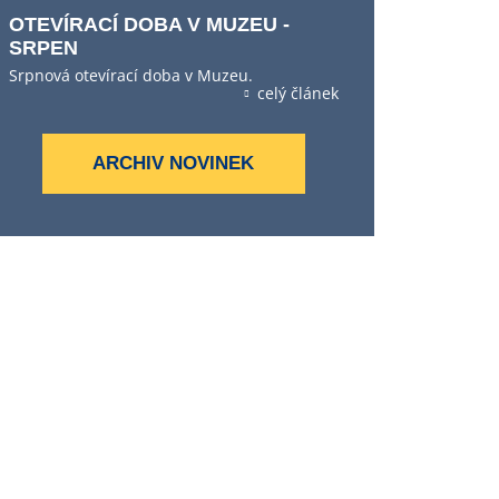
OTEVÍRACÍ DOBA V MUZEU -
SRPEN
Srpnová otevírací doba v Muzeu.
celý článek
ARCHIV NOVINEK