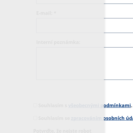
E-mail:
*
Interní poznámka:
Souhlasím s
všeobecnými podmínkami
.
Souhlasím se
zpracováním osobních úd
Potvrďte, že nejste robot