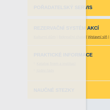
POŘADATELSKÝ SERVIS
REZERVAČNÍ SYSTÉM AKCÍ
Kulturní dům
Rekreační chata
Výstavní síň
PRAKTICKÉ INFORMACE
Katalog firem a institucí
Jízdní řády
NAUČNÉ STEZKY