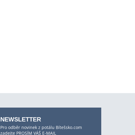
NEWSLETTER
Pro odběr novinek z potálu Bítešsko.com
zadejte PROSÍM VÁŠ E-MAIL