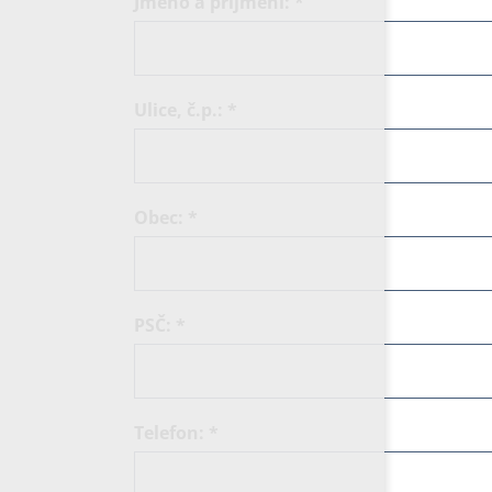
Jméno a příjmení:
*
Ulice, č.p.:
*
Obec:
*
PSČ:
*
Telefon:
*