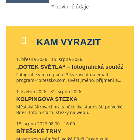
*
povinné údaje
KAM VYRAZIT
1. března 2026 - 15. srpna 2026
„DOTEK SVĚTLA“ – fotografická soutěž
Fotografie v max. počtu 3 ks zasílat na email
program@bitessko.com, uvést jméno, příjmení a…
1. května 2026 - 31. srpna 2026
KOLPINGOVA STEZKA
Městská šifrovací hra s několika stanovišti po Velké
Bíteši Info o startu stezky na webu…
18. srpna 2026 08:00 - 16:00
BÍTEŠSKÉ TRHY
Masarykovo náměstí, Velká Bíteš Organizuje: