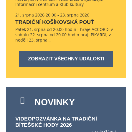
Informační centrum a Klub kultury
21. srpna 2026 20:00 - 23. srpna 2026
TRADIČNÍ KOŠÍKOVSKÁ POUŤ
Pátek 21. srpna od 20.00 hodin - hraje ACCORD, v
sobotu 22. srpna od 20.00 hodin hrají PIKARDI, v
neděli 23. srpna…
ZOBRAZIT VŠECHNY UDÁLOSTI
NOVINKY
VIDEOPOZVÁNKA NA TRADIČNÍ
BÍTEŠSKÉ HODY 2026
celý článek