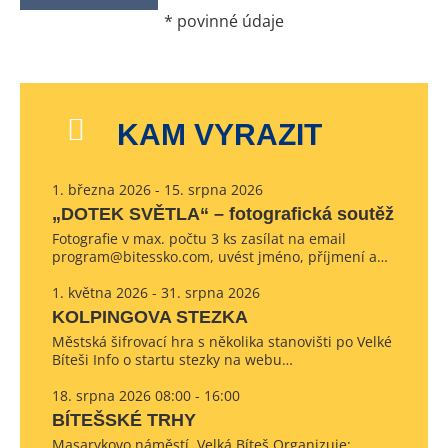
*
povinné údaje
KAM VYRAZIT
1. března 2026 - 15. srpna 2026
„DOTEK SVĚTLA“ – fotografická soutěž
Fotografie v max. počtu 3 ks zasílat na email
program@bitessko.com, uvést jméno, příjmení a…
1. května 2026 - 31. srpna 2026
KOLPINGOVA STEZKA
Městská šifrovací hra s několika stanovišti po Velké
Bíteši Info o startu stezky na webu…
18. srpna 2026 08:00 - 16:00
BÍTEŠSKÉ TRHY
Masarykovo náměstí, Velká Bíteš Organizuje: