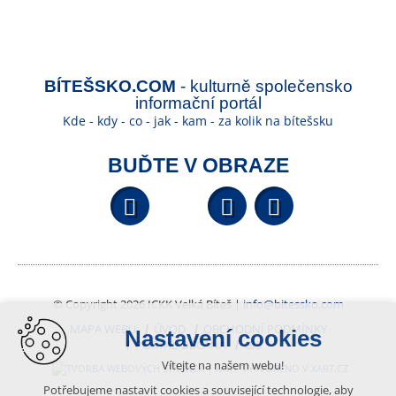
BÍTEŠSKO.COM
- kulturně společensko
informační portál
Kde - kdy - co - jak - kam - za kolik na bítešsku
BUĎTE V OBRAZE
Facebook
YouTube
Wikipedi
© Copyright 2026 ICKK Velká Bíteš |
info@bitessko.com
MAPA WEBU
ÚVOD
OBCHODNÍ PODMÍNKY
Nastavení cookies
PORTÁL OBČANA
GIS
Vítejte na našem webu!
VYTVOŘENO V XART.CZ
Potřebujeme nastavit cookies a související technologie, aby