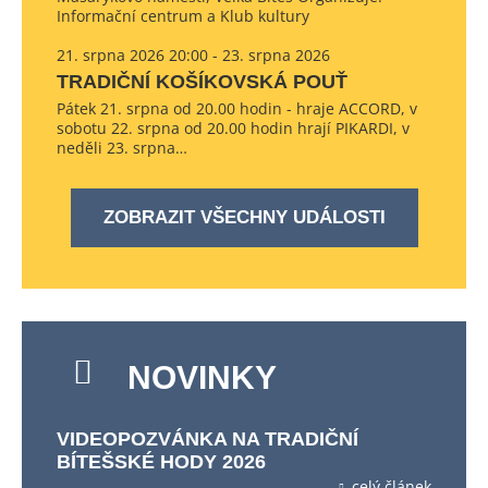
Informační centrum a Klub kultury
21. srpna 2026 20:00 - 23. srpna 2026
TRADIČNÍ KOŠÍKOVSKÁ POUŤ
Pátek 21. srpna od 20.00 hodin - hraje ACCORD, v
sobotu 22. srpna od 20.00 hodin hrají PIKARDI, v
neděli 23. srpna…
ZOBRAZIT VŠECHNY UDÁLOSTI
NOVINKY
VIDEOPOZVÁNKA NA TRADIČNÍ
BÍTEŠSKÉ HODY 2026
celý článek