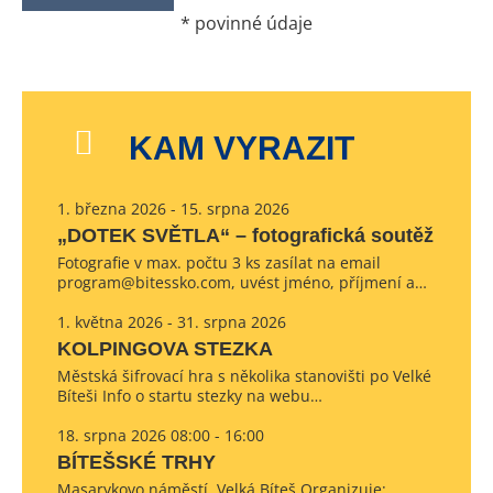
*
povinné údaje
KAM VYRAZIT
1. března 2026 - 15. srpna 2026
„DOTEK SVĚTLA“ – fotografická soutěž
Fotografie v max. počtu 3 ks zasílat na email
program@bitessko.com, uvést jméno, příjmení a…
1. května 2026 - 31. srpna 2026
KOLPINGOVA STEZKA
Městská šifrovací hra s několika stanovišti po Velké
Bíteši Info o startu stezky na webu…
18. srpna 2026 08:00 - 16:00
BÍTEŠSKÉ TRHY
Masarykovo náměstí, Velká Bíteš Organizuje: