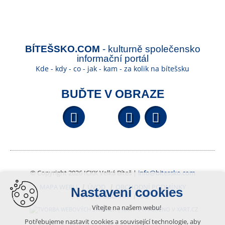
BÍTEŠSKO.COM
- kulturně společensko
informační portál
Kde - kdy - co - jak - kam - za kolik na bítešsku
BUĎTE V OBRAZE
Facebook
YouTube
Wikipedi
© Copyright 2026 ICKK Velká Bíteš |
info@bitessko.com
MAPA WEBU
ÚVOD
OBCHODNÍ PODMÍNKY
Nastavení cookies
PORTÁL OBČANA
GIS
Vítejte na našem webu!
VYTVOŘENO V XART.CZ
Potřebujeme nastavit cookies a související technologie, aby