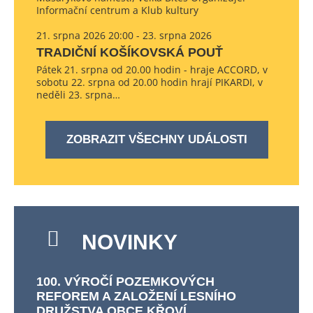
Informační centrum a Klub kultury
21. srpna 2026 20:00 - 23. srpna 2026
TRADIČNÍ KOŠÍKOVSKÁ POUŤ
Pátek 21. srpna od 20.00 hodin - hraje ACCORD, v
sobotu 22. srpna od 20.00 hodin hrají PIKARDI, v
neděli 23. srpna…
ZOBRAZIT VŠECHNY UDÁLOSTI
NOVINKY
100. VÝROČÍ POZEMKOVÝCH
REFOREM A ZALOŽENÍ LESNÍHO
DRUŽSTVA OBCE KŘOVÍ