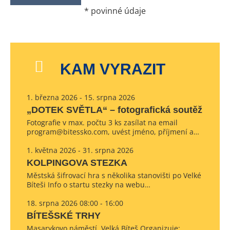
*
povinné údaje
KAM VYRAZIT
1. března 2026 - 15. srpna 2026
„DOTEK SVĚTLA“ – fotografická soutěž
Fotografie v max. počtu 3 ks zasílat na email
program@bitessko.com, uvést jméno, příjmení a…
1. května 2026 - 31. srpna 2026
KOLPINGOVA STEZKA
Městská šifrovací hra s několika stanovišti po Velké
Bíteši Info o startu stezky na webu…
18. srpna 2026 08:00 - 16:00
BÍTEŠSKÉ TRHY
Masarykovo náměstí, Velká Bíteš Organizuje: