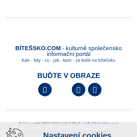
BÍTEŠSKO.COM
- kulturně společensko
informační portál
Kde - kdy - co - jak - kam - za kolik na bítešsku
BUĎTE V OBRAZE
Facebook
YouTube
Wikipedi
© Copyright 2026 ICKK Velká Bíteš |
info@bitessko.com
MAPA WEBU
ÚVOD
OBCHODNÍ PODMÍNKY
Nastavení cookies