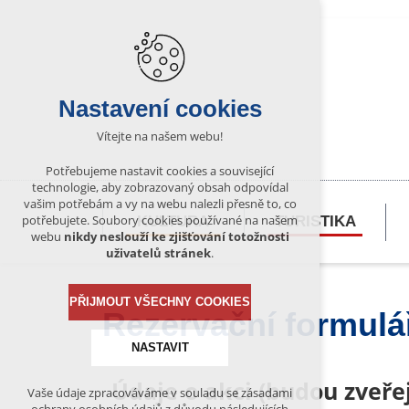
Nastavení cookies
Vítejte na našem webu!
Potřebujeme nastavit cookies a související
technologie, aby zobrazovaný obsah odpovídal
vašim potřebám a vy na webu nalezli přesně to, co
potřebujete. Soubory cookies používané na našem
KULTURA
TURISTIKA
webu
nikdy neslouží ke zjišťování totožnosti
uživatelů stránek
.
PŘIJMOUT VŠECHNY COOKIES
Rezervační formulá
NASTAVIT
Údaje o akci (budou zveř
Vaše údaje zpracováváme v souladu se zásadami
Technická cookies