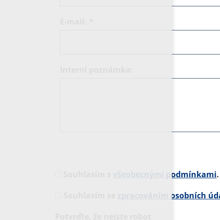
E-mail:
*
Interní poznámka:
Souhlasím s
všeobecnými podmínkami
.
Souhlasím se
zpracováním osobních úd
Potvrďte, že nejste robot