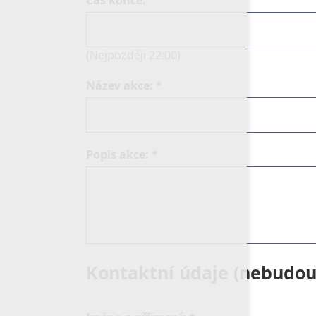
(Nejpozději 22:00)
Název akce:
*
Popis akce:
*
Kontaktní údaje (nebudou