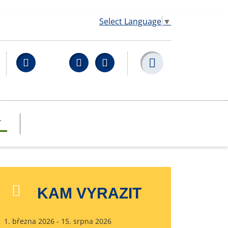
Select Language
▼
Facebook
YouTube
Wikipedia
T
KAM VYRAZIT
1. března 2026 - 15. srpna 2026