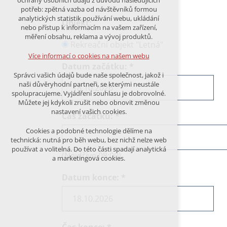
ochrany osobních údajů z důvodu následujících
nutná pro provozování webu
potřeb: zpětná vazba od návštěvníků formou
udržení kontextu stránek (session):
analytických statistik používání webu, ukládání
Objekt:
případná přihlášení, volby jazyka, apod.
nebo přístup k informacím na vašem zařízení,
měření obsahu, reklama a vývoj produktů.
Volitelná cookies
Rekreační objekt "Letná"
analytická pro anonymizované
Více informací o cookies na našem webu
vyhodnocení návštěvnosti
Datum začátku:
*
marketingová cookies (Google)
Správci vašich údajů bude naše společnost, jakož i
naši důvěryhodní partneři, se kterými neustále
Více informací o cookies na našem webu
spolupracujeme. Vyjádření souhlasu je dobrovolné.
Můžete jej kdykoli zrušit nebo obnovit změnou
nastavení vašich cookies.
Čas začátku:
*
PŘIJMOUT VŠECHNY COOKIES
Cookies a podobné technologie dělíme na
technická: nutná pro běh webu, bez nichž nelze web
používat a volitelná. Do této části spadají analytická
ODMÍTNOUT VŠE
(Nejdříve 08:00)
a marketingová cookies.
Datum konce:
*
Čas konce:
*