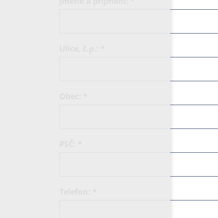
Jméno a příjmení:
*
Ulice, č.p.:
*
Obec:
*
PSČ:
*
Telefon:
*