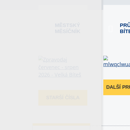
MĚSTSKÝ
PR
MĚSÍČNÍK
BÍT
DALŠÍ P
STARŠÍ ČÍSLA