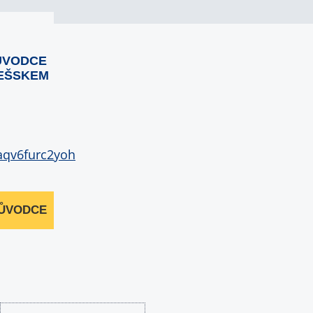
ŮVODCE
EŠSKEM
RŮVODCE