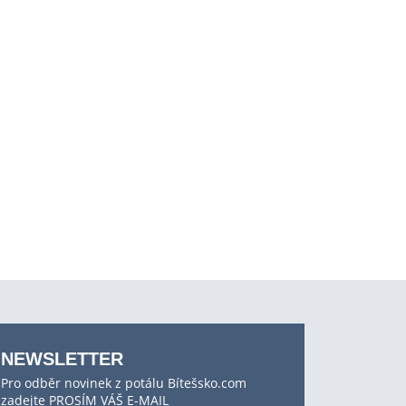
NEWSLETTER
Pro odběr novinek z potálu Bítešsko.com
zadejte PROSÍM VÁŠ E-MAIL