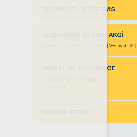
POŘADATELSKÝ SERVIS
REZERVAČNÍ SYSTÉM AKCÍ
Kulturní dům
Rekreační chata
Výstavní síň
PRAKTICKÉ INFORMACE
Katalog firem a institucí
Jízdní řády
NAUČNÉ STEZKY