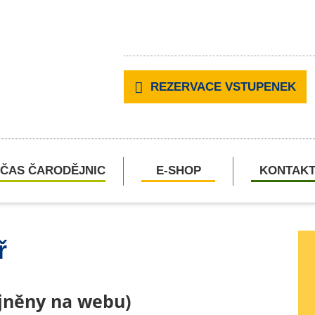
REZERVACE VSTUPENEK
ČAS ČARODĚJNIC
E-SHOP
KONTAK
ř
ejněny na webu)