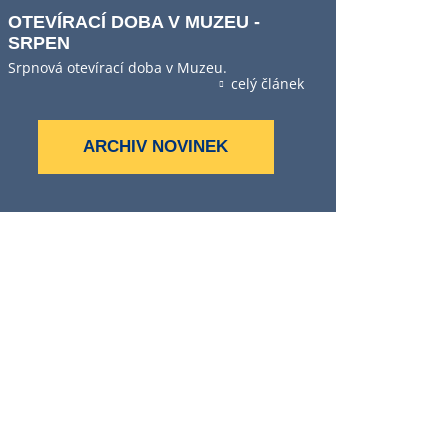
OTEVÍRACÍ DOBA V MUZEU -
SRPEN
Srpnová otevírací doba v Muzeu.
celý článek
ARCHIV NOVINEK