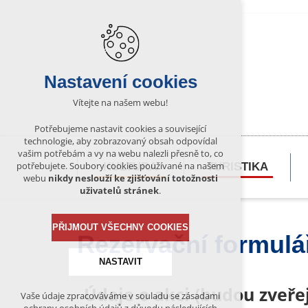
Nastavení cookies
Vítejte na našem webu!
Potřebujeme nastavit cookies a související
technologie, aby zobrazovaný obsah odpovídal
vašim potřebám a vy na webu nalezli přesně to, co
potřebujete. Soubory cookies používané na našem
KULTURA
TURISTIKA
webu
nikdy neslouží ke zjišťování totožnosti
uživatelů stránek
.
PŘIJMOUT VŠECHNY COOKIES
Rezervační formulá
NASTAVIT
Údaje o akci (budou zveř
Vaše údaje zpracováváme v souladu se zásadami
Technická cookies