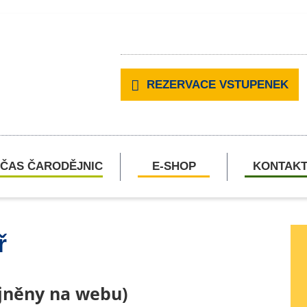
REZERVACE VSTUPENEK
ČAS ČARODĚJNIC
E-SHOP
KONTAK
ř
ejněny na webu)