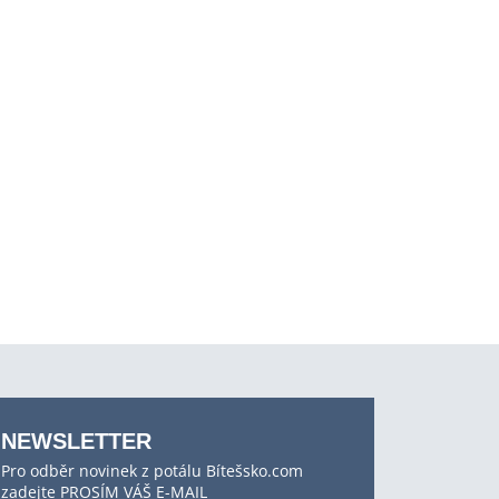
NEWSLETTER
Pro odběr novinek z potálu Bítešsko.com
zadejte PROSÍM VÁŠ E-MAIL