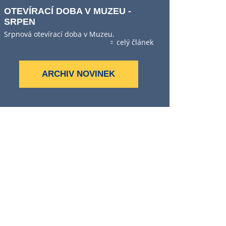
OTEVÍRACÍ DOBA V MUZEU -
SRPEN
Srpnová otevírací doba v Muzeu.
celý článek
ARCHIV NOVINEK