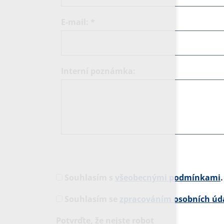
E-mail:
*
Interní poznámka:
Souhlasím s
všeobecnými podmínkami
.
Souhlasím se
zpracováním osobních úd
Potvrďte, že nejste robot