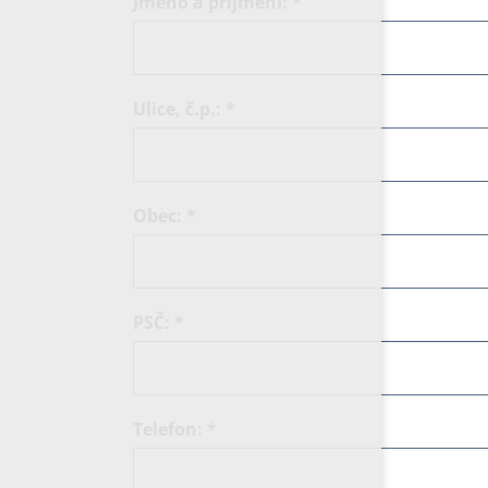
Jméno a příjmení:
*
Ulice, č.p.:
*
Obec:
*
PSČ:
*
Telefon:
*