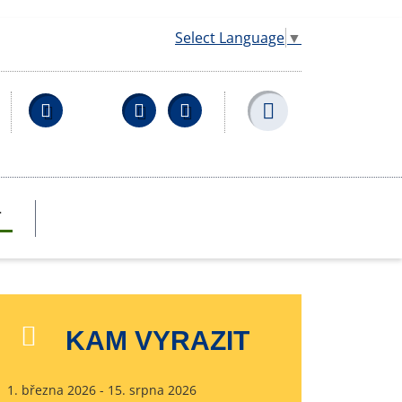
Select Language
▼
Facebook
YouTube
Wikipedia
T
KAM VYRAZIT
1. března 2026 - 15. srpna 2026