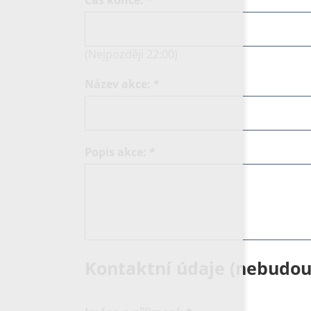
(Nejpozději 22:00)
Název akce:
*
Popis akce:
*
Kontaktní údaje (nebudou