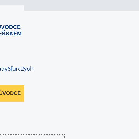
ŮVODCE
EŠSKEM
RŮVODCE