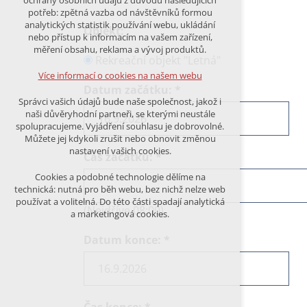
ochrany osobních údajů z důvodu následujících
nutná pro provozování webu
potřeb: zpětná vazba od návštěvníků formou
udržení kontextu stránek (session):
analytických statistik používání webu, ukládání
Objekt:
případná přihlášení, volby jazyka, apod.
nebo přístup k informacím na vašem zařízení,
měření obsahu, reklama a vývoj produktů.
Volitelná cookies
Rekreační objekt "Letná"
analytická pro anonymizované
Více informací o cookies na našem webu
vyhodnocení návštěvnosti
Datum začátku:
*
marketingová cookies (Google)
Správci vašich údajů bude naše společnost, jakož i
naši důvěryhodní partneři, se kterými neustále
Více informací o cookies na našem webu
spolupracujeme. Vyjádření souhlasu je dobrovolné.
Můžete jej kdykoli zrušit nebo obnovit změnou
nastavení vašich cookies.
Čas začátku:
*
PŘIJMOUT VŠECHNY COOKIES
Cookies a podobné technologie dělíme na
technická: nutná pro běh webu, bez nichž nelze web
používat a volitelná. Do této části spadají analytická
ODMÍTNOUT VŠE
(Nejdříve 08:00)
a marketingová cookies.
Datum konce:
*
Čas konce:
*