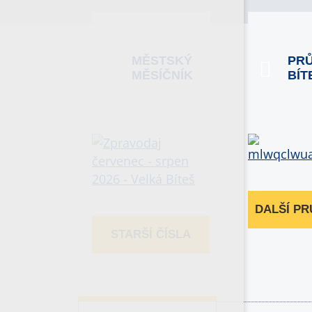
MĚSTSKÝ
PR
MĚSÍČNÍK
BÍT
DALŠÍ P
STARŠÍ ČÍSLA