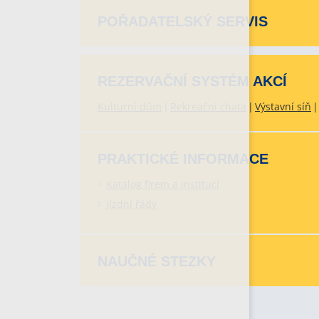
POŘADATELSKÝ SERVIS
REZERVAČNÍ SYSTÉM AKCÍ
Kulturní dům
Rekreační chata
Výstavní síň
PRAKTICKÉ INFORMACE
Katalog firem a institucí
Jízdní řády
NAUČNÉ STEZKY